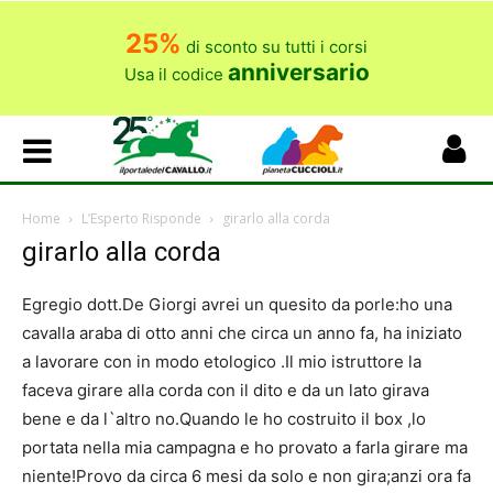
25%
di sconto su tutti i corsi
anniversario
Usa il codice
Home
L’Esperto Risponde
girarlo alla corda
girarlo alla corda
Egregio dott.De Giorgi avrei un quesito da porle:ho una
cavalla araba di otto anni che circa un anno fa, ha iniziato
a lavorare con in modo etologico .Il mio istruttore la
faceva girare alla corda con il dito e da un lato girava
bene e da l`altro no.Quando le ho costruito il box ,lo
portata nella mia campagna e ho provato a farla girare ma
niente!Provo da circa 6 mesi da solo e non gira;anzi ora fa