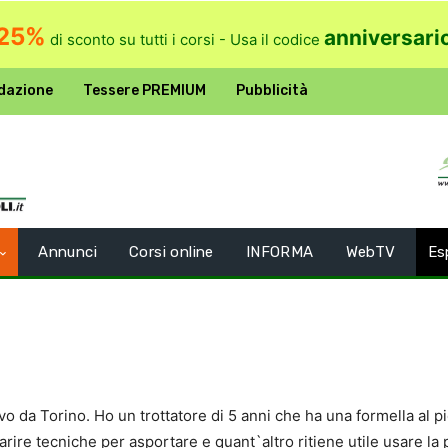
25%
anniversari
di sconto su tutti i corsi - Usa il codice
dazione
Tessere PREMIUM
Pubblicità
Annunci
Corsi online
INFORMA
WebTV
Es
vo da Torino. Ho un trottatore di 5 anni che ha una formella al p
arire tecniche per asportare e quant`altro ritiene utile usare la 