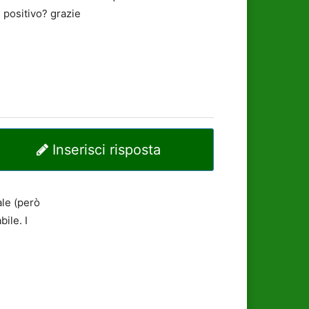
 positivo? grazie
Inserisci risposta
ale (però
ile. I