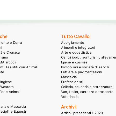
che:
Tutto Cavallo:
mento e Doma
Abbigliamento
hi
Alimenti e integratori
ità e Cronaca
Arte e oggettistica
rismo
Centri ippici, agriturismi, allevame
A articoli
Igiene e cosmesi
nti Assistiti con Animali
Immobiliari e società di servizi
ste
Lettiere e pavimentazioni
Mascalcia
Inglese
Professionisti
 Western
Selleria, scuderia e attrezzature
et e Animali
Van, trailer, carrozze e trasporto
Veterinaria
Archivi:
naria e Mascalcia
iscipline Equestri
Articoli precedenti il 2020