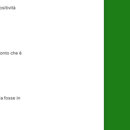
sitività
conto che è
la fosse in