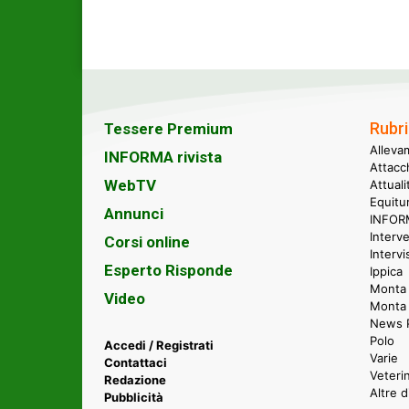
Rubri
Tessere Premium
Alleva
INFORMA rivista
Attacc
WebTV
Attual
Equitu
Annunci
INFORM
Interve
Corsi online
Intervi
Esperto Risponde
Ippica
Monta 
Video
Monta
News P
Polo
Accedi / Registrati
Varie
Contattaci
Veteri
Redazione
Altre d
Pubblicità