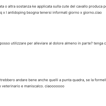
a o altra sostanza ke applicata sulla cute del cavallo produca po
 x l antidoping bsogna tenersi informati giorno x giorno.ciao
 posso utilizzare per alleviare al dolore almeno in parte? tenga 
 Potrebbero andare bene anche quelli a punta quadra, se la formel
me veterinario e maniscalco. ciaooooooo