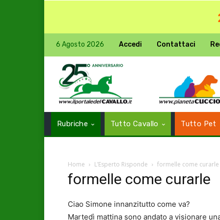
6 Agosto 2026
Accedi
Contattaci
Re
Rubriche
Tutto Cavallo
Tutto Pet
Home
L’Esperto Risponde
formelle come curarle
formelle come curarle
Ciao Simone innanzitutto come va?
Martedì mattina sono andato a visionare una