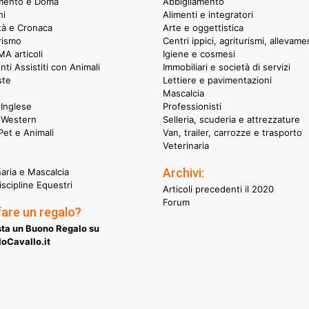
mento e Doma
Abbigliamento
hi
Alimenti e integratori
ità e Cronaca
Arte e oggettistica
rismo
Centri ippici, agriturismi, allevame
A articoli
Igiene e cosmesi
nti Assistiti con Animali
Immobiliari e società di servizi
ste
Lettiere e pavimentazioni
Mascalcia
Inglese
Professionisti
 Western
Selleria, scuderia e attrezzature
et e Animali
Van, trailer, carrozze e trasporto
Veterinaria
Archivi:
naria e Mascalcia
iscipline Equestri
Articoli precedenti il 2020
Forum
fare un regalo?
ta un Buono Regalo su
oCavallo.it