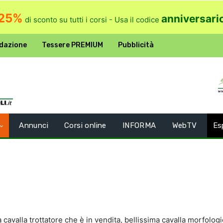
25%
anniversari
di sconto su tutti i corsi - Usa il codice
dazione
Tessere PREMIUM
Pubblicità
Annunci
Corsi online
INFORMA
WebTV
Es
 cavalla trottatore che è in vendita, bellissima cavalla morfolo