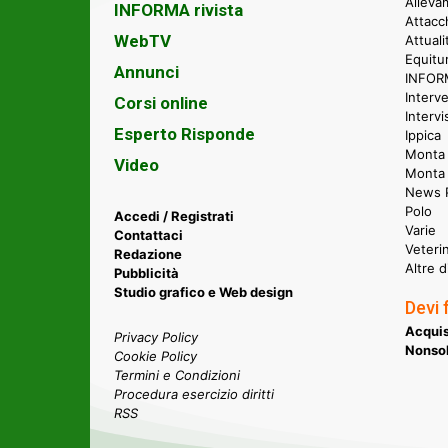
Alleva
INFORMA rivista
Attacc
WebTV
Attual
Equitu
Annunci
INFORM
Interve
Corsi online
Intervi
Esperto Risponde
Ippica
Monta 
Video
Monta
News P
Polo
Accedi / Registrati
Varie
Contattaci
Veteri
Redazione
Altre d
Pubblicità
Studio grafico e Web design
Devi 
Acquis
Privacy Policy
Nonsol
Cookie Policy
Termini e Condizioni
Procedura esercizio diritti
RSS