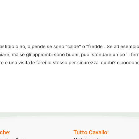
astidio o no, dipende se sono “calde“ o “fredde“. Se ad esempi
hiare, ma se gli appiombi sono buoni, puoi stondare un po` i ferri
e una visita le farei lo stesso per sicurezza. dubbi? ciaooooo
che:
Tutto Cavallo: