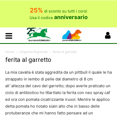
25%
di sconto su tutti i corsi
anniversario
Usa il codice
Home
L’Esperto Risponde
ferita al garretto
ferita al garretto
La mia cavalla è stata aggredita da un pittbull il quale le ha
strappato in lembo di pelle dal diametro di 8 cm
all`altezza del cavo del garretto; dopo averle praticato un
ciclo di antibiotico ho t6arttato la ferita con neo spray caf
ed ora con pomata cicatrizzante iruxol. Mentre le applico
detta pomata ho notato siain alto che in basso delle
protuberanze che mi hanno fatto pensare ad un