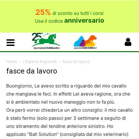
25%
di sconto su tutti i corsi
anniversario
Usa il codice
Home
L’Esperto Risponde
fasce da lavoro
fasce da lavoro
Buongiorno, Le avevo scritto a riguardo del mio cavallo
che mangiava le feci. In effetti Lei aveva ragione, ora che
si è ambientato nel nuovo maneggio non lo fa più.
Ora però vorrei chiederLe un altro consiglio: il mio cavallo
è stato fermo (solo passo) per 3 settimane a seguito di
uno stiramento del tendine anteriore sinistro. Ho
applicato “Ball Solution“ (consigliata dal mio veterinario)