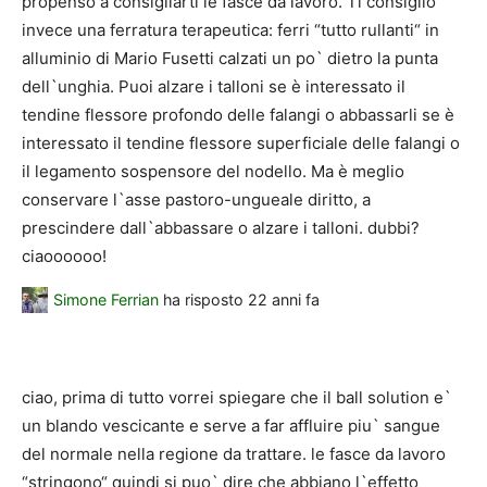
propenso a consigliarti le fasce da lavoro. Ti consiglio
invece una ferratura terapeutica: ferri “tutto rullanti“ in
alluminio di Mario Fusetti calzati un po` dietro la punta
dell`unghia. Puoi alzare i talloni se è interessato il
tendine flessore profondo delle falangi o abbassarli se è
interessato il tendine flessore superficiale delle falangi o
il legamento sospensore del nodello. Ma è meglio
conservare l`asse pastoro-ungueale diritto, a
prescindere dall`abbassare o alzare i talloni. dubbi?
ciaoooooo!
Simone Ferrian
ha risposto
22 anni fa
ciao, prima di tutto vorrei spiegare che il ball solution e`
un blando vescicante e serve a far affluire piu` sangue
del normale nella regione da trattare. le fasce da lavoro
“stringono“ quindi si puo` dire che abbiano l`effetto