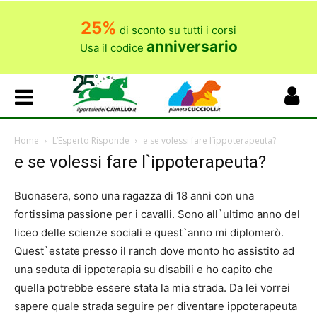
25%
di sconto su tutti i corsi
anniversario
Usa il codice
Home
L’Esperto Risponde
e se volessi fare l`ippoterapeuta?
e se volessi fare l`ippoterapeuta?
Buonasera, sono una ragazza di 18 anni con una
fortissima passione per i cavalli. Sono all`ultimo anno del
liceo delle scienze sociali e quest`anno mi diplomerò.
Quest`estate presso il ranch dove monto ho assistito ad
una seduta di ippoterapia su disabili e ho capito che
quella potrebbe essere stata la mia strada. Da lei vorrei
sapere quale strada seguire per diventare ippoterapeuta