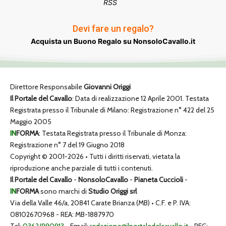
RSS
Devi fare un regalo?
Acquista un Buono Regalo su NonsoloCavallo.it
Direttore Responsabile
Giovanni Origgi
Il Portale del Cavallo
: Data di realizzazione 12 Aprile 2001. Testata
Registrata presso il Tribunale di Milano: Registrazione n° 422 del 25
Maggio 2005
IN
FORMA
: Testata Registrata presso il Tribunale di Monza:
Registrazione n° 7 del 19 Giugno 2018
Copyright © 2001-2026 • Tutti i diritti riservati, vietata la
riproduzione anche parziale di tutti i contenuti.
Il Portale del Cavallo
-
NonsoloCavallo
-
Pianeta Cuccioli
-
IN
FORMA
sono marchi di
Studio Origgi srl
Via della Valle 46/a, 20841 Carate Brianza (MB) • C.F. e P. IVA:
08102670968 - REA: MB-1887970
Tel:
0362/990913
- Email:
redazione@ilportaledelcavallo.it
- PEC: