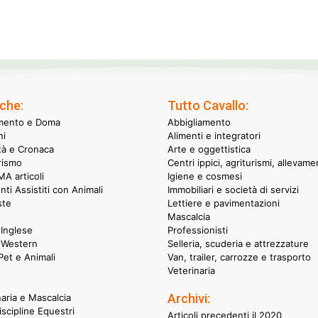
che:
Tutto Cavallo:
mento e Doma
Abbigliamento
hi
Alimenti e integratori
ità e Cronaca
Arte e oggettistica
rismo
Centri ippici, agriturismi, allevame
A articoli
Igiene e cosmesi
nti Assistiti con Animali
Immobiliari e società di servizi
ste
Lettiere e pavimentazioni
Mascalcia
Inglese
Professionisti
 Western
Selleria, scuderia e attrezzature
et e Animali
Van, trailer, carrozze e trasporto
Veterinaria
Archivi:
naria e Mascalcia
iscipline Equestri
Articoli precedenti il 2020