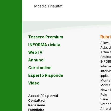
Mostro 1 risultati
Rubri
Tessere Premium
Alleva
INFORMA rivista
Attacc
WebTV
Attual
Equitu
Annunci
INFORM
Interve
Corsi online
Intervi
Esperto Risponde
Ippica
Monta 
Video
Monta
News P
Polo
Accedi / Registrati
Varie
Contattaci
Veteri
Redazione
Altre d
Pubblicità