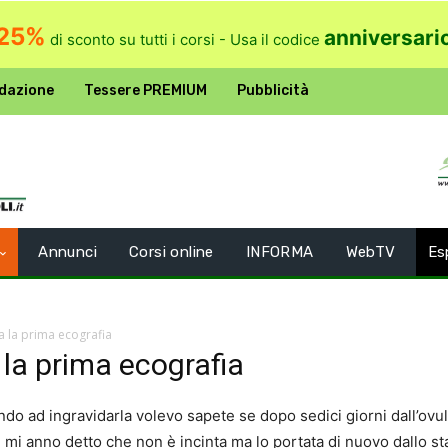
25%
anniversari
di sconto su tutti i corsi - Usa il codice
dazione
Tessere PREMIUM
Pubblicità
Annunci
Corsi online
INFORMA
WebTV
Es
fa la prima ecografia
 la prima ecografia
ndo ad ingravidarla volevo sapete se dopo sedici giorni dall’ovu
e mi anno detto che non è incinta ma lo portata di nuovo dallo st