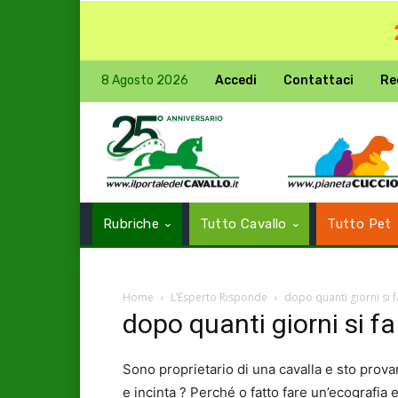
8 Agosto 2026
Accedi
Contattaci
Re
Rubriche
Tutto Cavallo
Tutto Pet
Home
L’Esperto Risponde
dopo quanti giorni si 
dopo quanti giorni si fa
Sono proprietario di una cavalla e sto prova
e incinta ? Perché o fatto fare un’ecografia 