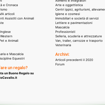
hi
Alimenti e integratori
ità e Cronaca
Arte e oggettistica
rismo
Centri ippici, agriturismi, allevame
A articoli
Igiene e cosmesi
nti Assistiti con Animali
Immobiliari e società di servizi
ste
Lettiere e pavimentazioni
Mascalcia
Inglese
Professionisti
 Western
Selleria, scuderia e attrezzature
et e Animali
Van, trailer, carrozze e trasporto
Veterinaria
Archivi:
naria e Mascalcia
iscipline Equestri
Articoli precedenti il 2020
Forum
fare un regalo?
ta un Buono Regalo su
oCavallo.it