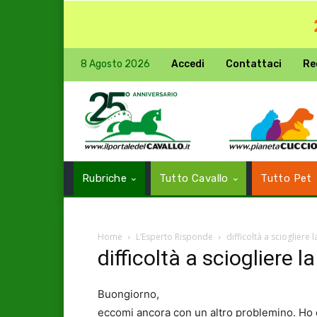
8 Agosto 2026
Accedi
Contattaci
Re
Rubriche
Tutto Cavallo
Tutto Pet
Home
L’Esperto Risponde
difficoltà a sciogliere
difficoltà a sciogliere 
Buongiorno,
eccomi ancora con un altro problemino. Ho dif