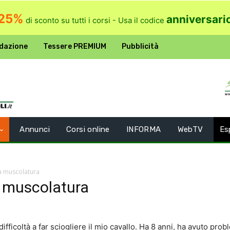
25%
anniversari
di sconto su tutti i corsi - Usa il codice
dazione
Tessere PREMIUM
Pubblicità
Annunci
Corsi online
INFORMA
WebTV
Es
 la muscolatura
la muscolatura
ficoltà a far sciogliere il mio cavallo. Ha 8 anni, ha avuto prob