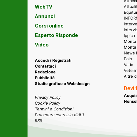
Attacc
WebTV
Attual
Equitu
Annunci
INFORM
Interve
Corsi online
Intervi
Esperto Risponde
Ippica
Monta 
Video
Monta
News P
Polo
Accedi / Registrati
Varie
Contattaci
Veteri
Redazione
Altre d
Pubblicità
Studio grafico e Web design
Devi 
Acquis
Privacy Policy
Nonsol
Cookie Policy
Termini e Condizioni
Procedura esercizio diritti
RSS