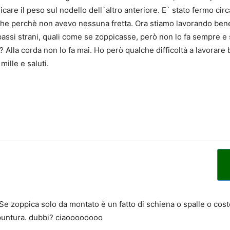
care il peso sul nodello dell`altro anteriore. E` stato fermo cir
che perchè non avevo nessuna fretta. Ora stiamo lavorando bene i
ei passi strani, quali come se zoppicasse, però non lo fa sempre
 Alla corda non lo fa mai. Ho però qualche difficoltà a lavorare 
mille e saluti.
Se zoppica solo da montato è un fatto di schiena o spalle o cos
opuntura. dubbi? ciaoooooooo