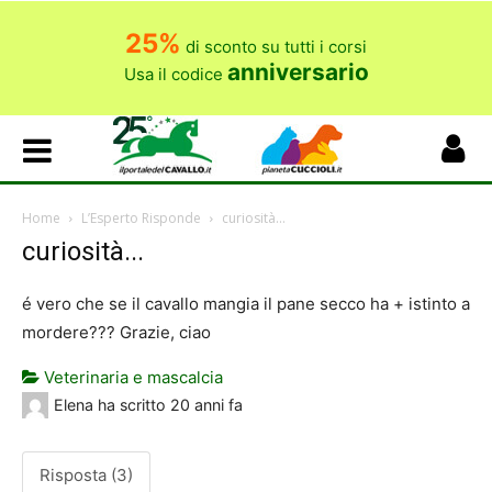
25%
di sconto su tutti i corsi
anniversario
Usa il codice
Home
L’Esperto Risponde
curiosità...
curiosità...
é vero che se il cavallo mangia il pane secco ha + istinto a
mordere??? Grazie, ciao
Veterinaria e mascalcia
Elena
ha scritto
20 anni fa
Risposta (3)