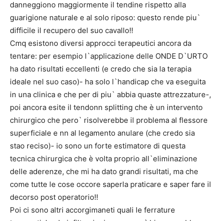
danneggiono maggiormente il tendine rispetto alla
guarigione naturale e al solo riposo: questo rende piu`
difficile il recupero del suo cavallo!!
Cmq esistono diversi approcci terapeutici ancora da
tentare: per esempio l`applicazione delle ONDE D`URTO
ha dato risultati eccellenti (e credo che sia la terapia
ideale nel suo caso)- ha solo l`handicap che va eseguita
in una clinica e che per di piu` abbia quaste attrezzature-,
poi ancora esite il tendonn splitting che è un intervento
chirurgico che pero` risolverebbe il problema al flessore
superficiale e nn al legamento anulare (che credo sia
stao reciso)- io sono un forte estimatore di questa
tecnica chirurgica che è volta proprio all`eliminazione
delle aderenze, che mi ha dato grandi risultati, ma che
come tutte le cose occore saperla praticare e saper fare il
decorso post operatorio!!
Poi ci sono altri accorgimaneti quali le ferrature