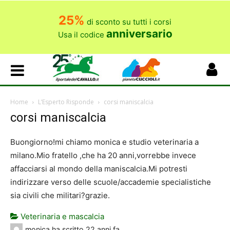
25%
di sconto su tutti i corsi
anniversario
Usa il codice
Home
L’Esperto Risponde
corsi maniscalcia
corsi maniscalcia
Buongiorno!mi chiamo monica e studio veterinaria a
milano.Mio fratello ,che ha 20 anni,vorrebbe invece
affacciarsi al mondo della maniscalcia.Mi potresti
indirizzare verso delle scuole/accademie specialistiche
sia civili che militari?grazie.
Veterinaria e mascalcia
monica
ha scritto
22 anni fa