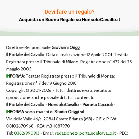
Devi fare un regalo?
Acquista un Buono Regalo su NonsoloCavallo.it
Direttore Responsabile
Giovanni Origgi
Il Portale del Cavallo
: Data di realizzazione 12 Aprile 2001. Testata
Registrata presso il Tribunale di Milano: Registrazione n° 422 del 25
Maggio 2005
IN
FORMA
: Testata Registrata presso il Tribunale di Monza:
Registrazione n° 7 del 19 Giugno 2018
Copyright © 2001-2026 • Tutti i diritti riservati, vietata la
riproduzione anche parziale di tutti i contenuti.
Il Portale del Cavallo
-
NonsoloCavallo
-
Pianeta Cuccioli
-
IN
FORMA
sono marchi di
Studio Origgi srl
Via della Valle 46/a, 20841 Carate Brianza (MB) • C.F. e P. IVA:
08102670968 - REA: MB-1887970
Tel:
0362/990913
- Email:
redazione@ilportaledelcavallo.it
- PEC: