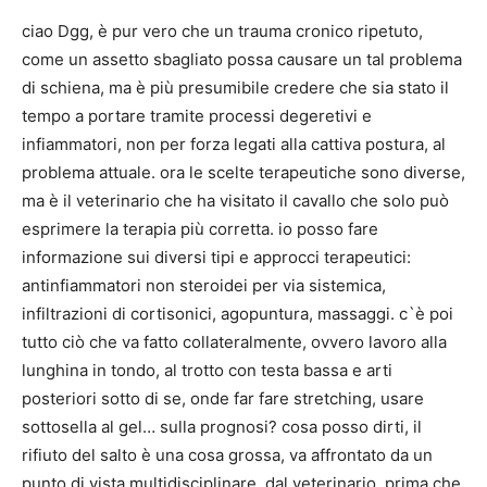
ciao Dgg, è pur vero che un trauma cronico ripetuto,
come un assetto sbagliato possa causare un tal problema
di schiena, ma è più presumibile credere che sia stato il
tempo a portare tramite processi degeretivi e
infiammatori, non per forza legati alla cattiva postura, al
problema attuale. ora le scelte terapeutiche sono diverse,
ma è il veterinario che ha visitato il cavallo che solo può
esprimere la terapia più corretta. io posso fare
informazione sui diversi tipi e approcci terapeutici:
antinfiammatori non steroidei per via sistemica,
infiltrazioni di cortisonici, agopuntura, massaggi. c`è poi
tutto ciò che va fatto collateralmente, ovvero lavoro alla
lunghina in tondo, al trotto con testa bassa e arti
posteriori sotto di se, onde far fare stretching, usare
sottosella al gel… sulla prognosi? cosa posso dirti, il
rifiuto del salto è una cosa grossa, va affrontato da un
punto di vista multidisciplinare, dal veterinario, prima che