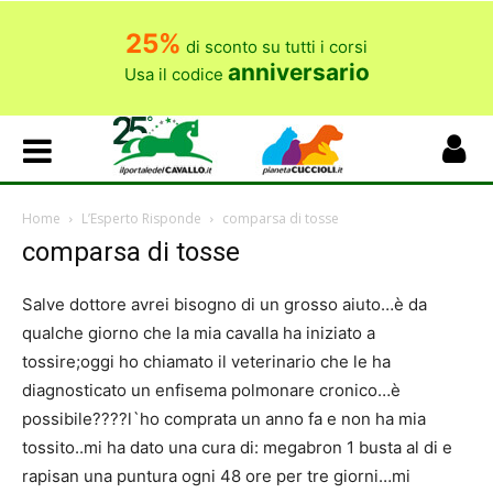
25%
di sconto su tutti i corsi
anniversario
Usa il codice
Home
L’Esperto Risponde
comparsa di tosse
comparsa di tosse
Salve dottore avrei bisogno di un grosso aiuto…è da
qualche giorno che la mia cavalla ha iniziato a
tossire;oggi ho chiamato il veterinario che le ha
diagnosticato un enfisema polmonare cronico…è
possibile????l`ho comprata un anno fa e non ha mia
tossito..mi ha dato una cura di: megabron 1 busta al di e
rapisan una puntura ogni 48 ore per tre giorni…mi