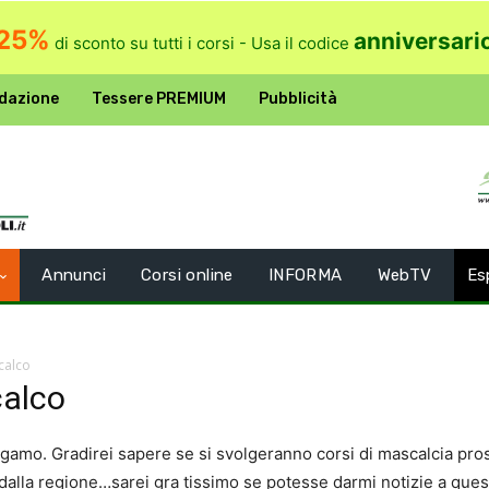
25%
anniversari
di sconto su tutti i corsi - Usa il codice
dazione
Tessere PREMIUM
Pubblicità
Annunci
Corsi online
INFORMA
WebTV
Es
calco
calco
rgamo. Gradirei sapere se si svolgeranno corsi di mascalcia p
 dalla regione…sarei gra tissimo se potesse darmi notizie a ques