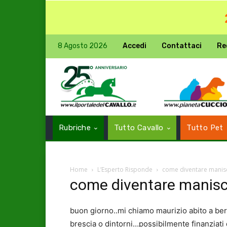
8 Agosto 2026
Accedi
Contattaci
Re
Rubriche
Tutto Cavallo
Tutto Pet
Home
L’Esperto Risponde
come diventare manis
come diventare manis
buon giorno..mi chiamo maurizio abito a be
brescia o dintorni…possibilmente finanziati