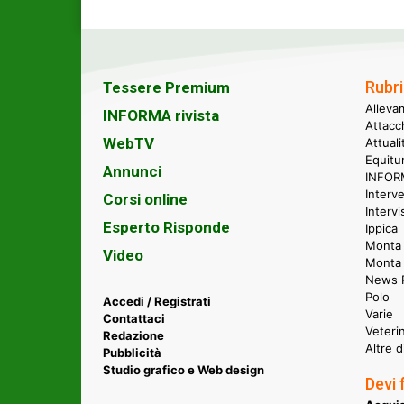
Rubri
Tessere Premium
Alleva
INFORMA rivista
Attacc
WebTV
Attual
Equitu
Annunci
INFORM
Interve
Corsi online
Intervi
Esperto Risponde
Ippica
Monta 
Video
Monta
News P
Polo
Accedi / Registrati
Varie
Contattaci
Veteri
Redazione
Altre d
Pubblicità
Studio grafico e Web design
Devi 