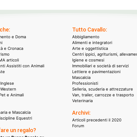
che:
Tutto Cavallo:
mento e Doma
Abbigliamento
hi
Alimenti e integratori
ità e Cronaca
Arte e oggettistica
rismo
Centri ippici, agriturismi, allevame
A articoli
Igiene e cosmesi
nti Assistiti con Animali
Immobiliari e società di servizi
ste
Lettiere e pavimentazioni
Mascalcia
Inglese
Professionisti
 Western
Selleria, scuderia e attrezzature
et e Animali
Van, trailer, carrozze e trasporto
Veterinaria
Archivi:
naria e Mascalcia
iscipline Equestri
Articoli precedenti il 2020
Forum
fare un regalo?