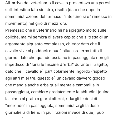
All`arrivo del veterinario il cavallo presentava una paresi
sull`intestino lato sinistro, risolta (dato che dopo la
somministrazione del farmaco l`intestino si e` rimesso in
movimento) nel giro di mezz`ora.
Premesso che il veterinario mi ha spiegato molto sulle
coliche, ma mi sembra di avere capito che si tratta di un
argomento alquanto complesso, chiedo: dato che il
cavallo vive al paddock e puo` piluccare erba tutto il
giorno, dato che quando usciamo in passeggiata non gli
impedisco di “farsi le fascine d`erba“ durante il tragitto,
dato che il cavallo e` particolarmente ingordo (rispetto
agli altri miei tre, questo e` un cavallo davvero goloso
che mangia anche erbe quali menta e camomilla in
passeggiata), cambiare gradatamente le abitudini (quindi
lasciarlo al prato a giorni alterni, ridurgli le dosi di
“merende“ in passeggiata, somministrargli la dose
giornaliera di fieno in piu` razioni invece di due), puo`