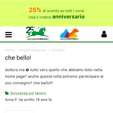
25%
di sconto su tutti i corsi
anniversario
Usa il codice
Home
L’Esperto Risponde
che bello!
che bello!
dottore ma � tutto vero quello che abbiamo letto nella
home page? anche questa volta potremo partecipare al
suo convegno? che bello!!!
Sicurezza sul lavoro
Anna P.
ha scritto
19 anni fa