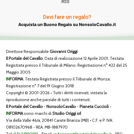
RSS
Devi fare un regalo?
Acquista un Buono Regalo su NonsoloCavallo.it
Direttore Responsabile
Giovanni Origgi
Il Portale del Cavallo
: Data di realizzazione 12 Aprile 2001. Testata
Registrata presso il Tribunale di Milano: Registrazione n° 422 del 25
Maggio 2005
IN
FORMA
: Testata Registrata presso il Tribunale di Monza:
Registrazione n° 7 del 19 Giugno 2018
Copyright © 2001-2026 • Tutti i diritti riservati, vietata la
riproduzione anche parziale di tutti i contenuti.
Il Portale del Cavallo
-
NonsoloCavallo
-
Pianeta Cuccioli
-
IN
FORMA
sono marchi di
Studio Origgi srl
Via della Valle 46/a, 20841 Carate Brianza (MB) • C.F. e P. IVA:
08102670968 - REA: MB-1887970
Tel:
0362/990913
- Email:
redazione@ilportaledelcavallo.it
- PEC: