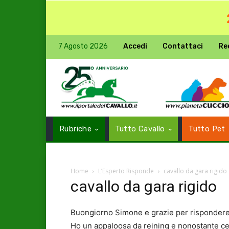
7 Agosto 2026
Accedi
Contattaci
Re
Rubriche
Tutto Cavallo
Tutto Pet
Home
L’Esperto Risponde
cavallo da gara rigido
cavallo da gara rigido
Buongiorno Simone e grazie per rispondere 
Ho un appaloosa da reining e nonostante cerc