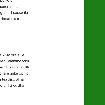
pporto di
generale. La
ioni, il sesso (la
erlocutore è
e x via orale…e
 degli amminoacidi
 vena…ci sn cavalli
fare anke cicli di
 tua disciplina
 gli fai qualke