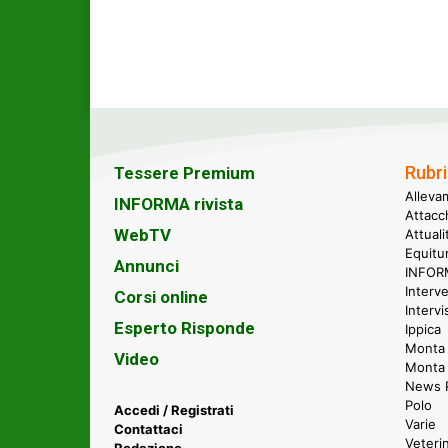
Rubri
Tessere Premium
Alleva
INFORMA rivista
Attacc
WebTV
Attual
Equitu
Annunci
INFORM
Interve
Corsi online
Intervi
Esperto Risponde
Ippica
Monta 
Video
Monta
News P
Polo
Accedi / Registrati
Varie
Contattaci
Veteri