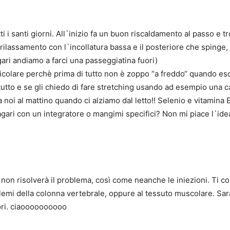
tti i santi giorni. All`inizio fa un buon riscaldamento al passo e t
in rilassamento con l`incollatura bassa e il posteriore che spinge
ari andiamo a farci una passeggiatina fuori)
icolare perchè prima di tutto non è zoppo “a freddo“ quando es
tutto e se gli chiedo di fare stretching usando ad esempio una 
 noi al mattino quando ci alziamo dal letto!! Selenio e vitamina
ari con un integratore o mangimi specifici? Non mi piace l`idea 
on risolverà il problema, così come neanche le iniezioni. Ti con
lemi della colonna vertebrale, oppure al tessuto muscolare. Sarà 
tori. ciaoooooooooo