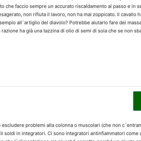
o che faccio sempre un accurato riscaldamento al passo e in segui
agerato, non rifiuta il lavoro, non ha mai zoppicato. Il cavallo 
sempio all`artiglio del diavolo? Potrebbe aiutarlo fare dei mass
lla razione ha già una tazzina di olio di semi di soia che se non 
 escludere problemi alla colonna o muscolari (che non c`entrano
tili soldi in integratori. Ci sono integratori antinfiammatori com