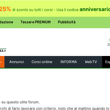
25%
anniversari
di sconto su tutti i corsi - Usa il codice
dazione
Tessere PREMIUM
Pubblicità
Annunci
Corsi online
INFORMA
WebTV
Es
su questo utile forum.
hi di farlo lavorare con criterio, noto che al mattino quando lo 