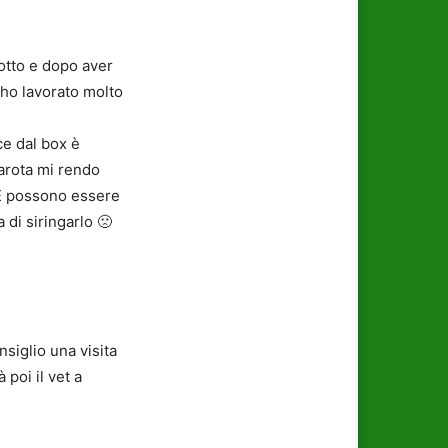
rotto e dopo aver
, ho lavorato molto
ce dal box è
carota mi rendo
 E possono essere
di siringarlo 🙁
siglio una visita
poi il vet a