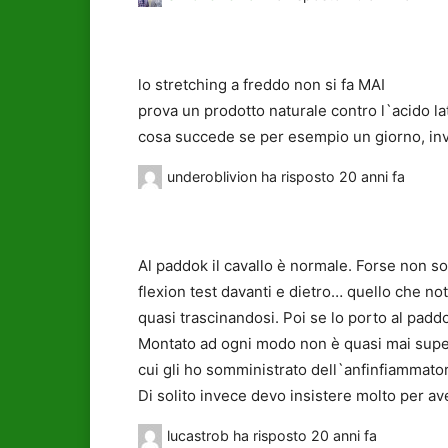
lo stretching a freddo non si fa MAI
prova un prodotto naturale contro l`acido lat
cosa succede se per esempio un giorno, inve
underoblivion
ha risposto
20 anni fa
Al paddok il cavallo è normale. Forse non son
flexion test davanti e dietro… quello che n
quasi trascinandosi. Poi se lo porto al padd
Montato ad ogni modo non è quasi mai super
cui gli ho somministrato dell`anfinfiammatori
Di solito invece devo insistere molto per av
lucastrob
ha risposto
20 anni fa