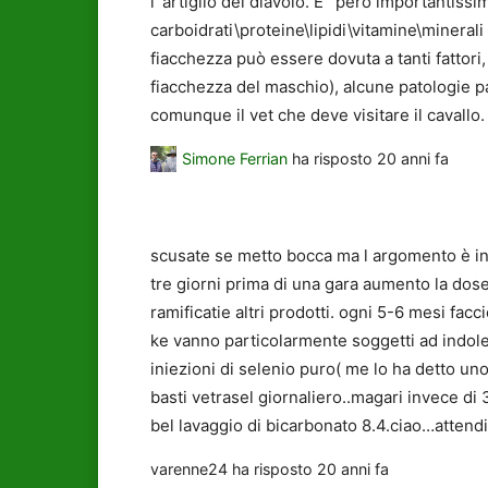
l`artiglio del diavolo. E` però importantiss
carboidrati\proteine\lipidi\vitamine\minera
fiacchezza può essere dovuta a tanti fattori
fiacchezza del maschio), alcune patologie p
comunque il vet che deve visitare il cavallo.
Simone Ferrian
ha risposto
20 anni fa
scusate se metto bocca ma l argomento è int
tre giorni prima di una gara aumento la dos
ramificatie altri prodotti. ogni 5-6 mesi fac
ke vanno particolarmente soggetti ad indole
iniezioni di selenio puro( me lo ha detto uno
basti vetrasel giornaliero..magari invece di 
bel lavaggio di bicarbonato 8.4.ciao…atten
varenne24
ha risposto
20 anni fa