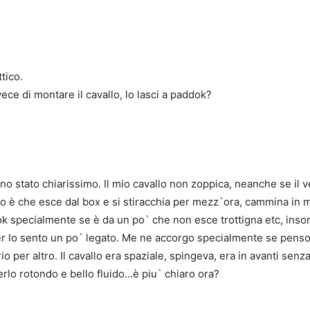
tico.
ce di montare il cavallo, lo lasci a paddok?
o stato chiarissimo. Il mio cavallo non zoppica, neanche se il vet
oto è che esce dal box e si stiracchia per mezz`ora, cammina in 
ok specialmente se è da un po` che non esce trottigna etc, insom
 lo sento un po` legato. Me ne accorgo specialmente se penso 
o per altro. Il cavallo era spaziale, spingeva, era in avanti senz
erlo rotondo e bello fluido…è piu` chiaro ora?