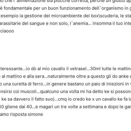
imo che l`alimentazione sia piucché corretta, perché un giusto a
li è fondamentale per un buon funzionamento dell`organismo in 
, esempio la gestione del microambiente del box\scuderia, le stag
arassitarie del sangue e non solo, l`anemia… insomma il tuo int
 ciaooo
eressante…io dò al mio cavallo il vetrasel…30ml tutte le mattin
e al mattino e alla sera…naturalmente oltre a questo gli do anke
cio una curetta di ferro…in genere bastano un paio di iniezioni in
nsirsi coi muscoli…qualcuno una volta mi ha detto ke si possono 
 ke sa davvero il fatto suo)…cmq io credo ke x un cavallo ke fa la
30 gliene dai 40…e magari un tre volte a settimana e dopo le gare
diamo risposta simone