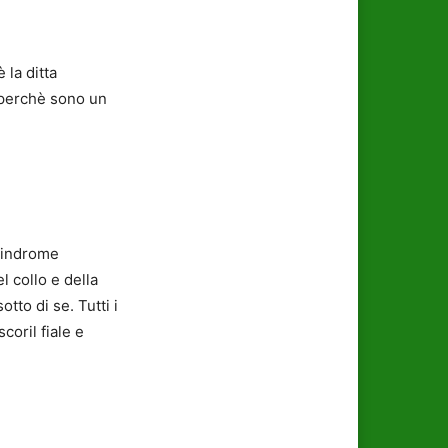
 la ditta
 perchè sono un
 sindrome
l collo e della
otto di se. Tutti i
coril fiale e