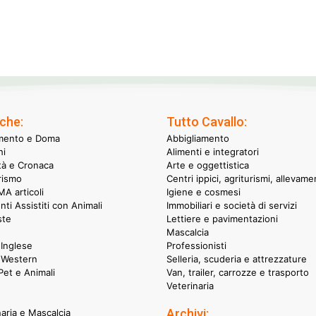
che:
Tutto Cavallo:
mento e Doma
Abbigliamento
hi
Alimenti e integratori
ità e Cronaca
Arte e oggettistica
rismo
Centri ippici, agriturismi, allevame
A articoli
Igiene e cosmesi
nti Assistiti con Animali
Immobiliari e società di servizi
ste
Lettiere e pavimentazioni
Mascalcia
Inglese
Professionisti
 Western
Selleria, scuderia e attrezzature
et e Animali
Van, trailer, carrozze e trasporto
Veterinaria
Archivi:
naria e Mascalcia