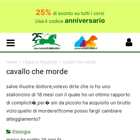
25%
di sconto su tutti i corsi
anniversario
Usa il codice
Home
L’Esperto Risponde
cavallo che morde
cavallo che morde
salve illustre dottore,volevo dirle che io ho uno
stalloncino di 18 mesi con il quale ho un ottimo rapporto
di complicit�,per� sin da piccolo ha acquisito un brutto
vizio:quello di mordere!!!come posso fargli cambiare
atteggiamento?
Etologia
marco
ha scritto
19 anni fa