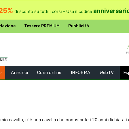
25%
anniversari
di sconto su tutti i corsi - Usa il codice
dazione
Tessere PREMIUM
Pubblicità
Annunci
Corsi online
INFORMA
WebTV
Es
mio cavallo, c`è una cavalla che nonostante i 20 anni dichiarat