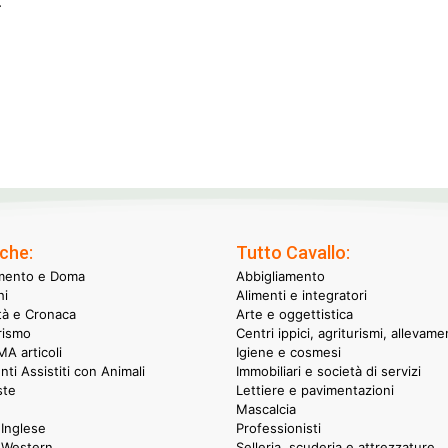
.
che:
Tutto Cavallo:
mento e Doma
Abbigliamento
hi
Alimenti e integratori
ità e Cronaca
Arte e oggettistica
rismo
Centri ippici, agriturismi, allevame
A articoli
Igiene e cosmesi
nti Assistiti con Animali
Immobiliari e società di servizi
ste
Lettiere e pavimentazioni
Mascalcia
Inglese
Professionisti
 Western
Selleria, scuderia e attrezzature