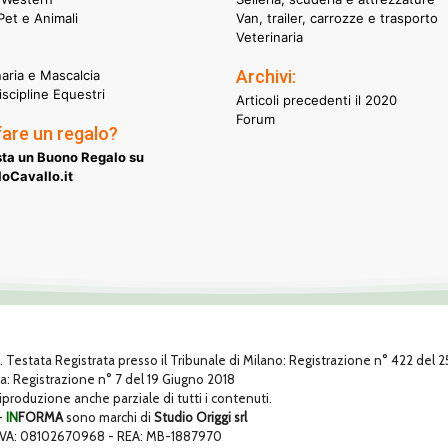
et e Animali
Van, trailer, carrozze e trasporto
Veterinaria
Archivi:
naria e Mascalcia
iscipline Equestri
Articoli precedenti il 2020
Forum
fare un regalo?
ta un Buono Regalo su
oCavallo.it
1. Testata Registrata presso il Tribunale di Milano: Registrazione n° 422 del
za: Registrazione n° 7 del 19 Giugno 2018
 riproduzione anche parziale di tutti i contenuti.
-
IN
FORMA
sono marchi di
Studio Origgi srl
 P. IVA: 08102670968 - REA: MB-1887970