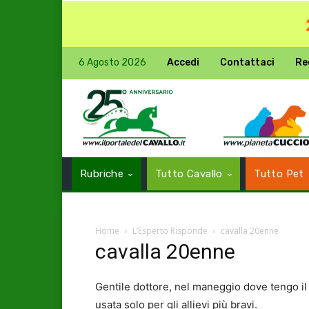
6 Agosto 2026
Accedi
Contattaci
Re
Rubriche
Tutto Cavallo
Tutto Pet
Home
L’Esperto Risponde
cavalla 20enne
cavalla 20enne
Gentile dottore, nel maneggio dove tengo il 
usata solo per gli allievi più bravi.