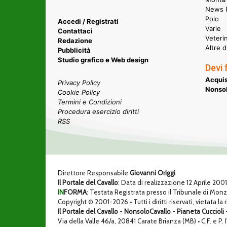
News P
Polo
Accedi / Registrati
Varie
Contattaci
Veteri
Redazione
Altre d
Pubblicità
Studio grafico e Web design
Devi 
Acquis
Privacy Policy
Nonsol
Cookie Policy
Termini e Condizioni
Procedura esercizio diritti
RSS
Direttore Responsabile
Giovanni Origgi
Il Portale del Cavallo
: Data di realizzazione 12 Aprile 200
IN
FORMA
: Testata Registrata presso il Tribunale di Mon
Copyright © 2001-2026 • Tutti i diritti riservati, vietata la
Il Portale del Cavallo
-
NonsoloCavallo
-
Pianeta Cuccioli
Via della Valle 46/a, 20841 Carate Brianza (MB) • C.F. e