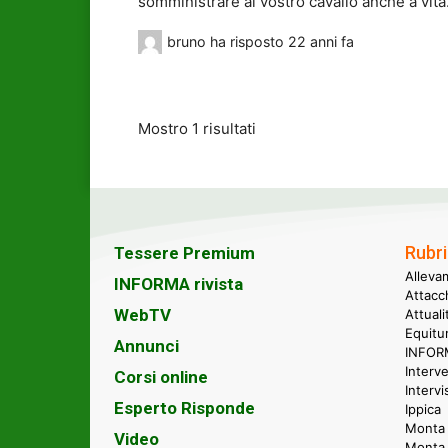
somministrare al vostro cavallo anche a vita
bruno
ha risposto
22 anni fa
Mostro 1 risultati
Rubri
Tessere Premium
Alleva
INFORMA rivista
Attacc
WebTV
Attual
Equitu
Annunci
INFORM
Interve
Corsi online
Intervi
Esperto Risponde
Ippica
Monta 
Video
Monta