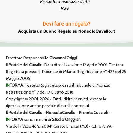
Procedura esercizio diritti
RSS
Devi fare un regalo?
Acquista un Buono Regalo su NonsoloCavallo.it
Direttore Responsabile
Giovanni Origgi
Il Portale del Cavallo
: Data di realizzazione 12 Aprile 2001. Testata
Registrata presso il Tribunale di Milano: Registrazione n° 422 del 25
Maggio 2005
IN
FORMA
: Testata Registrata presso il Tribunale di Monza:
Registrazione n° 7 del 19 Giugno 2018
Copyright © 2001-2026 • Tutti i diritti riservati, vietata la
riproduzione anche parziale di tutti i contenuti.
Il Portale del Cavallo
-
NonsoloCavallo
-
Pianeta Cuccioli
-
IN
FORMA
sono marchi di
Studio Origgi srl
Via della Valle 46/a, 20841 Carate Brianza (MB) • C.F. e P. IVA:
08102670968 - REA: MB-1887970