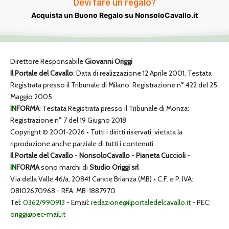
Devi fare un regalo?
Acquista un Buono Regalo su NonsoloCavallo.it
Direttore Responsabile
Giovanni Origgi
Il Portale del Cavallo
: Data di realizzazione 12 Aprile 2001. Testata
Registrata presso il Tribunale di Milano: Registrazione n° 422 del 25
Maggio 2005
IN
FORMA
: Testata Registrata presso il Tribunale di Monza:
Registrazione n° 7 del 19 Giugno 2018
Copyright © 2001-2026 • Tutti i diritti riservati, vietata la
riproduzione anche parziale di tutti i contenuti.
Il Portale del Cavallo
-
NonsoloCavallo
-
Pianeta Cuccioli
-
IN
FORMA
sono marchi di
Studio Origgi srl
Via della Valle 46/a, 20841 Carate Brianza (MB) • C.F. e P. IVA:
08102670968 - REA: MB-1887970
Tel:
0362/990913
- Email:
redazione@ilportaledelcavallo.it
- PEC:
origgi@pec-mail.it