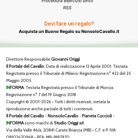
Procedura esercizio diritti
RSS
Devi fare un regalo?
Acquista un Buono Regalo su NonsoloCavallo.it
Direttore Responsabile
Giovanni Origgi
Il Portale del Cavallo
: Data di realizzazione 12 Aprile 2001. Testata
Registrata presso il Tribunale di Milano: Registrazione n° 422 del 25
Maggio 2005
IN
FORMA
: Testata Registrata presso il Tribunale di Monza:
Registrazione n° 7 del 19 Giugno 2018
Copyright © 2001-2026 • Tutti i diritti riservati, vietata la
riproduzione anche parziale di tutti i contenuti.
Il Portale del Cavallo
-
NonsoloCavallo
-
Pianeta Cuccioli
-
IN
FORMA
sono marchi di
Studio Origgi srl
Via della Valle 46/a, 20841 Carate Brianza (MB) • C.F. e P. IVA:
08102670968 - REA: MB-1887970