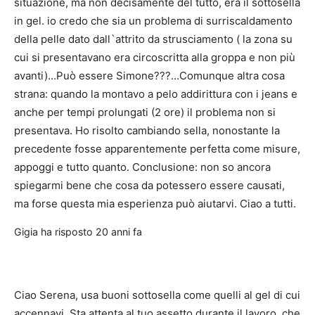
situazione, ma non decisamente del tutto, era il sottosella
in gel. io credo che sia un problema di surriscaldamento
della pelle dato dall`attrito da strusciamento ( la zona su
cui si presentavano era circoscritta alla groppa e non più
avanti)…Può essere Simone???…Comunque altra cosa
strana: quando la montavo a pelo addirittura con i jeans e
anche per tempi prolungati (2 ore) il problema non si
presentava. Ho risolto cambiando sella, nonostante la
precedente fosse apparentemente perfetta come misure,
appoggi e tutto quanto. Conclusione: non so ancora
spiegarmi bene che cosa da potessero essere causati,
ma forse questa mia esperienza può aiutarvi. Ciao a tutti.
Gigia
ha risposto
20 anni fa
Ciao Serena, usa buoni sottosella come quelli al gel di cui
accennavi. Sta attenta al tuo assetto durante il lavoro, che