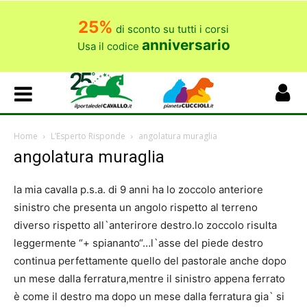
25%
di sconto su tutti i corsi
anniversario
Usa il codice
Home
L’Esperto Risponde
angolatura muraglia
angolatura muraglia
la mia cavalla p.s.a. di 9 anni ha lo zoccolo anteriore
sinistro che presenta un angolo rispetto al terreno
diverso rispetto all`anterirore destro.lo zoccolo risulta
leggermente “+ spiananto“…l`asse del piede destro
continua perfettamente quello del pastorale anche dopo
un mese dalla ferratura,mentre il sinistro appena ferrato
è come il destro ma dopo un mese dalla ferratura gia` si