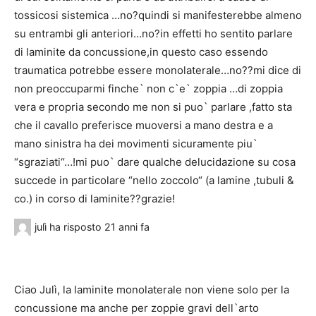
tossicosi sistemica …no?quindi si manifesterebbe almeno
su entrambi gli anteriori…no?in effetti ho sentito parlare
di laminite da concussione,in questo caso essendo
traumatica potrebbe essere monolaterale…no??mi dice di
non preoccuparmi finche` non c`e` zoppia …di zoppia
vera e propria secondo me non si puo` parlare ,fatto sta
che il cavallo preferisce muoversi a mano destra e a
mano sinistra ha dei movimenti sicuramente piu`
“sgraziati“…!mi puo` dare qualche delucidazione su cosa
succede in particolare “nello zoccolo“ (a lamine ,tubuli &
co.) in corso di laminite??grazie!
julì
ha risposto
21 anni fa
Ciao Julì, la laminite monolaterale non viene solo per la
concussione ma anche per zoppie gravi dell`arto