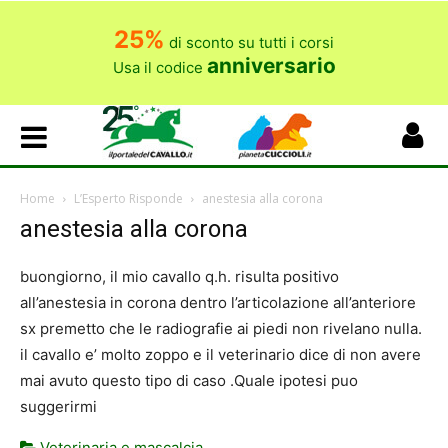
25%
di sconto su tutti i corsi
anniversario
Usa il codice
Home
L’Esperto Risponde
anestesia alla corona
anestesia alla corona
buongiorno, il mio cavallo q.h. risulta positivo
all’anestesia in corona dentro l’articolazione all’anteriore
sx premetto che le radiografie ai piedi non rivelano nulla.
il cavallo e’ molto zoppo e il veterinario dice di non avere
mai avuto questo tipo di caso .Quale ipotesi puo
suggerirmi
Veterinaria e mascalcia