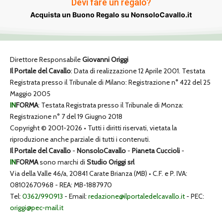
Devi fare un regalo?
Acquista un Buono Regalo su NonsoloCavallo.it
Direttore Responsabile
Giovanni Origgi
Il Portale del Cavallo
: Data di realizzazione 12 Aprile 2001. Testata
Registrata presso il Tribunale di Milano: Registrazione n° 422 del 25
Maggio 2005
IN
FORMA
: Testata Registrata presso il Tribunale di Monza:
Registrazione n° 7 del 19 Giugno 2018
Copyright © 2001-2026 • Tutti i diritti riservati, vietata la
riproduzione anche parziale di tutti i contenuti.
Il Portale del Cavallo
-
NonsoloCavallo
-
Pianeta Cuccioli
-
IN
FORMA
sono marchi di
Studio Origgi srl
Via della Valle 46/a, 20841 Carate Brianza (MB) • C.F. e P. IVA:
08102670968 - REA: MB-1887970
Tel:
0362/990913
- Email:
redazione@ilportaledelcavallo.it
- PEC:
origgi@pec-mail.it