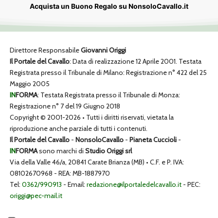
Acquista un Buono Regalo su NonsoloCavallo.it
Direttore Responsabile
Giovanni Origgi
Il Portale del Cavallo
: Data di realizzazione 12 Aprile 2001. Testata
Registrata presso il Tribunale di Milano: Registrazione n° 422 del 25
Maggio 2005
IN
FORMA
: Testata Registrata presso il Tribunale di Monza:
Registrazione n° 7 del 19 Giugno 2018
Copyright © 2001-2026 • Tutti i diritti riservati, vietata la
riproduzione anche parziale di tutti i contenuti.
Il Portale del Cavallo
-
NonsoloCavallo
-
Pianeta Cuccioli
-
IN
FORMA
sono marchi di
Studio Origgi srl
Via della Valle 46/a, 20841 Carate Brianza (MB) • C.F. e P. IVA:
08102670968 - REA: MB-1887970
Tel:
0362/990913
- Email:
redazione@ilportaledelcavallo.it
- PEC:
origgi@pec-mail.it