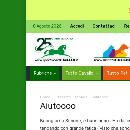
8 Agosto 2026
Accedi
Contattaci
Re
Rubriche
Tutto Cavallo
Tutto Pet
Home
L’Esperto Risponde
Aiutoooo
Aiutoooo
Buongiorno Simone, e buon anno.. Ho da circa
tendando con grande fatica ( visto che sono