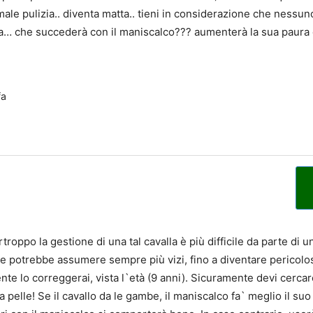
ale pulizia.. diventa matta.. tieni in considerazione che nessuno
a… che succederà con il maniscalco??? aumenterà la sua paura e i
fa
roppo la gestione di una tal cavalla è più difficile da parte di u
e potrebbe assumere sempre più vizi, fino a diventare pericolos
e lo correggerai, vista l`età (9 anni). Sicuramente devi cercar
a pelle! Se il cavallo da le gambe, il maniscalco fa` meglio il suo