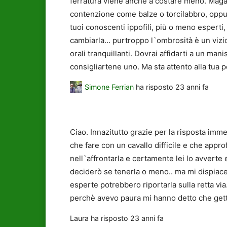
ferratura viene anche a costare meno. Magar
contenzione come balze o torcilabbro, oppure 
tuoi conoscenti ippofili, più o meno esperti,
cambiarla… purtroppo l`ombrosità è un vizio
orali tranquillanti. Dovrai affidarti a un ma
consigliartene uno. Ma sta attento alla tua p
Simone Ferrian
ha risposto
23 anni fa
Ciao. Innazitutto grazie per la risposta imm
che fare con un cavallo difficile e che appro
nell`affrontarla e certamente lei lo avverte
deciderò se tenerla o meno.. ma mi dispiace
esperte potrebbero riportarla sulla retta via
perchè avevo paura mi hanno detto che get
Laura
ha risposto
23 anni fa