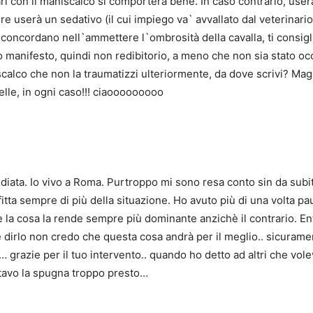
i con il maniscalco si comporterà bene. In caso contrario, user
userà un sedativo (il cui impiego va` avvallato dal veterinario). 
 concordano nell`ammettere l`ombrosità della cavalla, ti consigli
 manifesto, quindi non redibitorio, a meno che non sia stato oc
niscalco che non la traumatizzi ulteriormente, da dove scrivi? Mag
elle, in ogni caso!!! ciaooooooooo
ediata. Io vivo a Roma. Purtroppo mi sono resa conto sin da sub
fitta sempre di più della situazione. Ho avuto più di una volta pa
 e la cosa la rende sempre più dominante anzichè il contrario. E
 dirlo non credo che questa cosa andrà per il meglio.. sicurame
… grazie per il tuo intervento.. quando ho detto ad altri che vole
tavo la spugna troppo presto…