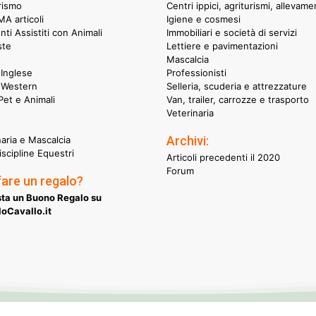
rismo
Centri ippici, agriturismi, allevame
A articoli
Igiene e cosmesi
nti Assistiti con Animali
Immobiliari e società di servizi
ste
Lettiere e pavimentazioni
Mascalcia
Inglese
Professionisti
 Western
Selleria, scuderia e attrezzature
et e Animali
Van, trailer, carrozze e trasporto
Veterinaria
Archivi:
naria e Mascalcia
iscipline Equestri
Articoli precedenti il 2020
Forum
fare un regalo?
ta un Buono Regalo su
oCavallo.it