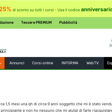
25%
anniversari
di sconto su tutti i corsi - Usa il codice
dazione
Tessere PREMIUM
Pubblicità
Annunci
Corsi online
INFORMA
WebTV
Es
 1,5 mesi una qh di circa 9 anni soggetto che mi è stato vendut
 principiante e non ho nessuno che mi aiuta) di farle riacquist