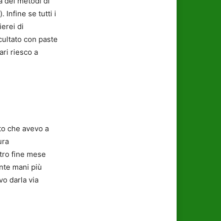
à dei metodi di
Infine se tutti i
erei di
cultato con paste
ari riesco a
ito che avevo a
ura
ntro fine mese
nte mani più
vo darla via