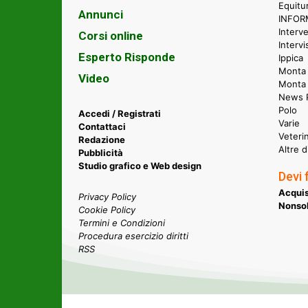
Equitu
Annunci
INFORM
Interve
Corsi online
Intervi
Esperto Risponde
Ippica
Monta 
Video
Monta
News P
Polo
Accedi / Registrati
Varie
Contattaci
Veteri
Redazione
Altre d
Pubblicità
Studio grafico e Web design
Devi 
Acquis
Privacy Policy
Nonsol
Cookie Policy
Termini e Condizioni
Procedura esercizio diritti
RSS