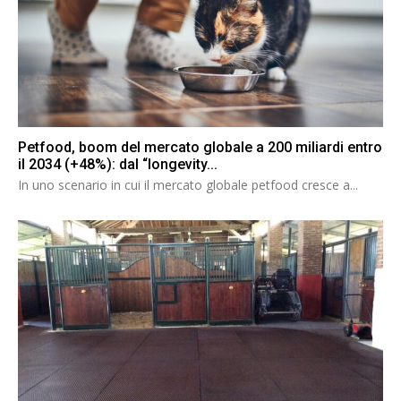
Petfood, boom del mercato globale a 200 miliardi entro
il 2034 (+48%): dal “longevity...
In uno scenario in cui il mercato globale petfood cresce a...