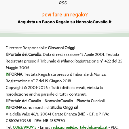
RSS
Devi fare un regalo?
Acquista un Buono Regalo su NonsoloCavallo.it
Direttore Responsabile
Giovanni Origgi
Il Portale del Cavallo
: Data di realizzazione 12 Aprile 2001. Testata
Registrata presso il Tribunale di Milano: Registrazione n° 422 del 25
Maggio 2005
IN
FORMA
: Testata Registrata presso il Tribunale di Monza:
Registrazione n° 7 del 19 Giugno 2018
Copyright © 2001-2026 • Tutti i diritti riservati, vietata la
riproduzione anche parziale di tutti i contenuti.
Il Portale del Cavallo
-
NonsoloCavallo
-
Pianeta Cuccioli
-
IN
FORMA
sono marchi di
Studio Origgi srl
Via della Valle 46/a, 20841 Carate Brianza (MB) • C.F. e P. IVA:
08102670968 - REA: MB-1887970
Tel:
0362/990913
- Email:
redazione@ilportaledelcavallo.it
- PEC: