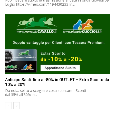
Puoi rivedere subito la trasmissione andata in onda Giovedì 09
Luglio https://vimeo.com/1194430233 In...
Anticipo Saldi: fino a -80% in OUTLET + Extra Sconto da
10% a 20%...
Da noi… sei tu a scegliere cosa scontare - Sconti
dal 35% all'80% in...