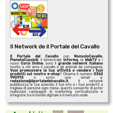
Il Network de il Portale del Cavallo
Il Portale del Cavallo
con
NonsoloCavallo
,
PianetaCuccioli
, il bimestrale
Informa,
la
WebTV
e i
nuovi
Corsi Online
, sono il
grande network italiano
rivolto a chi ama il cavallo e gli animali da compagnia.
Vuoi promuovere la tua attività o
vendere i tuoi
prodotti sul nostro e-shop
? Chiama il numero
0362
990913
o scrivi una email a:
redazione@ilportaledelcavallo.it
. Il network
pubblicizza la tua azienda, il tuo sito e i tuoi prodotti a
migliaia di persone ogni mese, questo consente di poter
realizzare campagne di marketing verticalizzate e
integrate tra il mondo digitale e il mercato reale.