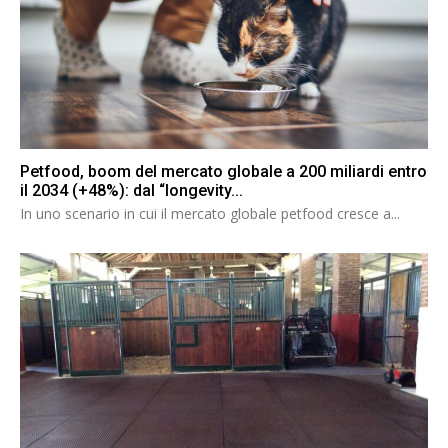
Petfood, boom del mercato globale a 200 miliardi entro
il 2034 (+48%): dal “longevity...
In uno scenario in cui il mercato globale petfood cresce a...