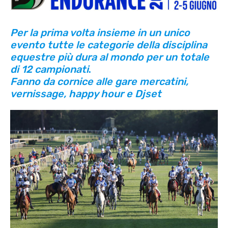
Per la prima volta insieme in un unico
evento tutte le categorie della disciplina
equestre più dura al mondo per un totale
di 12 campionati
.
Fanno da cornice alle gare mercatini,
vernissage, happy hour e Djset