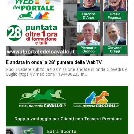
È andata in onda la 28° puntata della WebTV
Puoi rivedere subito la trasmissione andata in onda Giovedì 09
Luglio https://vimeo.com/1194430233 In...