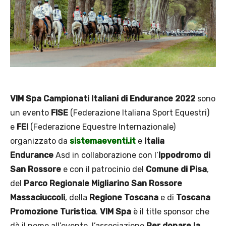
VIM Spa Campionati Italiani di Endurance 2022
sono
un evento
FISE
(Federazione Italiana Sport Equestri)
e
FEI
(Federazione Equestre Internazionale)
organizzato da
sistemaeventi.it
e
Italia
Endurance
Asd in collaborazione con l’
Ippodromo di
San Rossore
e con il patrocinio del
Comune di Pisa
,
del
Parco Regionale Migliarino San Rossore
Massaciuccoli
, della
Regione Toscana
e di
Toscana
Promozione Turistica
.
VIM Spa
è il title sponsor che
dà il nome all’evento, l’associazione
Per donare la