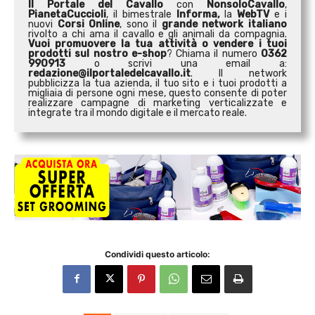
Il Portale del Cavallo
con
NonsoloCavallo
,
PianetaCuccioli
, il bimestrale
Informa,
la
WebTV
e i
nuovi
Corsi Online
, sono il
grande network italiano
rivolto a chi ama il cavallo e gli animali da compagnia.
Vuoi promuovere la tua attività o
vendere i tuoi
prodotti sul nostro e-shop
? Chiama il numero
0362
990913
o scrivi una email a:
redazione@ilportaledelcavallo.it
. Il network
pubblicizza la tua azienda, il tuo sito e i tuoi prodotti a
migliaia di persone ogni mese, questo consente di poter
realizzare campagne di marketing verticalizzate e
integrate tra il mondo digitale e il mercato reale.
Condividi questo articolo: