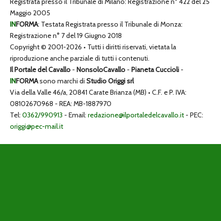
Registrata presso il Tribunale di Milano: Registrazione n° 422 del 25
Maggio 2005
IN
FORMA
: Testata Registrata presso il Tribunale di Monza:
Registrazione n° 7 del 19 Giugno 2018
Copyright © 2001-2026 • Tutti i diritti riservati, vietata la
riproduzione anche parziale di tutti i contenuti.
Il Portale del Cavallo
-
NonsoloCavallo
-
Pianeta Cuccioli
-
IN
FORMA
sono marchi di
Studio Origgi srl
Via della Valle 46/a, 20841 Carate Brianza (MB) • C.F. e P. IVA:
08102670968 - REA: MB-1887970
Tel:
0362/990913
- Email:
redazione@ilportaledelcavallo.it
- PEC:
origgi@pec-mail.it