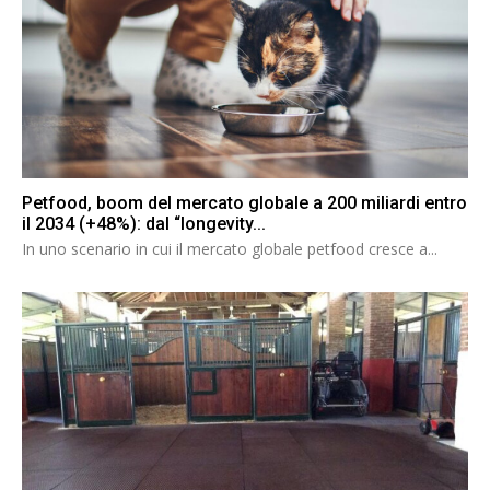
Petfood, boom del mercato globale a 200 miliardi entro
il 2034 (+48%): dal “longevity...
In uno scenario in cui il mercato globale petfood cresce a...