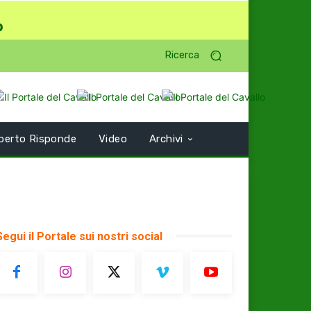
o
Ricerca
perto Risponde
Video
Archivi
Segui il Portale sui nostri social