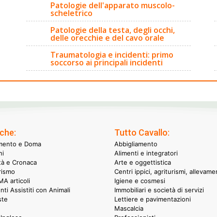
Patologie dell'apparato muscolo-
scheletrico
Patologie della testa, degli occhi,
delle orecchie e del cavo orale
Traumatologia e incidenti: primo
soccorso ai principali incidenti
che:
Tutto Cavallo:
mento e Doma
Abbigliamento
hi
Alimenti e integratori
ità e Cronaca
Arte e oggettistica
rismo
Centri ippici, agriturismi, allevame
A articoli
Igiene e cosmesi
nti Assistiti con Animali
Immobiliari e società di servizi
ste
Lettiere e pavimentazioni
Mascalcia