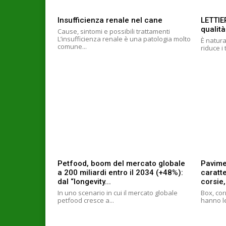
Insufficienza renale nel cane
LETTIE
qualità
Cause, sintomi e possibili trattamenti
L’insufficienza renale è una patologia molto
È natura
comune...
riduce i 
Petfood, boom del mercato globale
Pavime
a 200 miliardi entro il 2034 (+48%):
caratte
dal “longevity...
corsie,
In uno scenario in cui il mercato globale
Box, cor
petfood cresce a...
hanno le