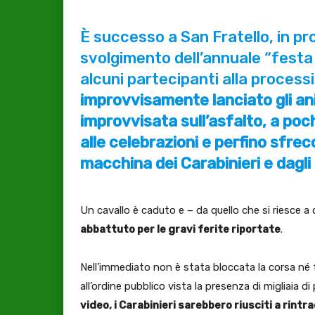
È successo a San Fratello, in pr
svolgimento dell’annuale “festa 
alcuni partecipanti alla process
improvvisamente lanciato gli ani
improvvisata sull’asfalto, a poc
alle celebrazioni e perfino sfrec
macchina dei Carabinieri e dagli 
Un cavallo è caduto e – da quello che si riesce a c
abbattuto per le gravi ferite riportate
.
Nell’immediato non è stata bloccata la corsa né f
all’ordine pubblico vista la presenza di migliaia
video, i Carabinieri sarebbero riusciti a rint