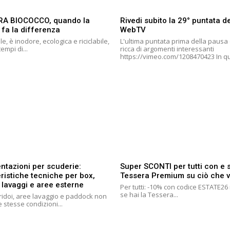
RA BIOCOCCO, quando la
Rivedi subito la 29° puntata de
 fa la differenza
WebTV
le, è inodore, ecologica e riciclabile,
L'ultima puntata prima della pausa 
tempi di...
ricca di argomenti interessanti
https://vimeo.co
ntazioni per scuderie:
Super SCONTI per tutti con e
ristiche tecniche per box,
Tessera Premium su ciò che v
 lavaggi e aree esterne
Per tutti: -10% con codice ESTATE2
se hai la Tessera...
ridoi, aree lavaggio e paddock non
 stesse condizioni...