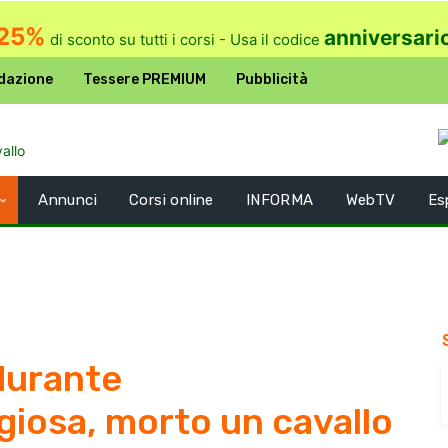
25%
anniversari
di sconto su tutti i corsi - Usa il codice
dazione
Tessere PREMIUM
Pubblicità
Annunci
Corsi online
INFORMA
WebTV
Es
durante
giosa, morto un cavallo