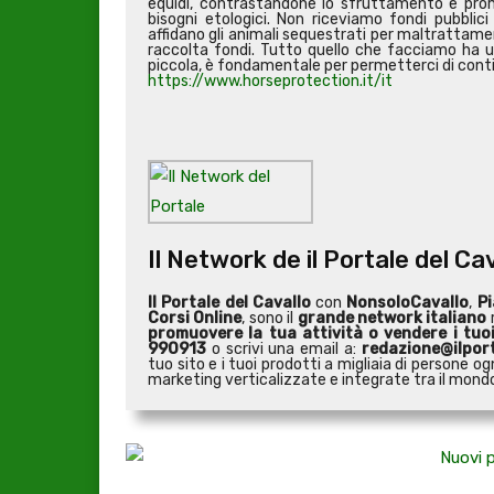
equidi, contrastandone lo sfruttamento e promuo
bisogni etologici. Non riceviamo fondi pubblici
affidano gli animali sequestrati per maltrattamen
raccolta fondi. Tutto quello che facciamo ha u
piccola, è fondamentale per permetterci di conti
https://www.horseprotection.it/it
Il Network de il Portale del Ca
Il Portale del Cavallo
con
NonsoloCavallo
,
Pi
Corsi Online
, sono il
grande network italiano
r
promuovere la tua attività o
vendere i tuo
990913
o scrivi una email a:
redazione@ilport
tuo sito e i tuoi prodotti a migliaia di persone
marketing verticalizzate e integrate tra il mondo 