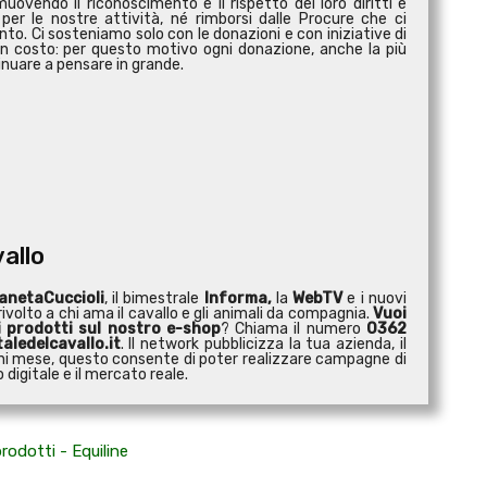
vendo il riconoscimento e il rispetto dei loro diritti e
 per le nostre attività, né rimborsi dalle Procure che ci
to. Ci sosteniamo solo con le donazioni e con iniziative di
n costo: per questo motivo ogni donazione, anche la più
nuare a pensare in grande.
vallo
anetaCuccioli
, il bimestrale
Informa,
la
WebTV
e i nuovi
ivolto a chi ama il cavallo e gli animali da compagnia.
Vuoi
i prodotti sul nostro e-shop
? Chiama il numero
0362
aledelcavallo.it
. Il network pubblicizza la tua azienda, il
 ogni mese, questo consente di poter realizzare campagne di
digitale e il mercato reale.