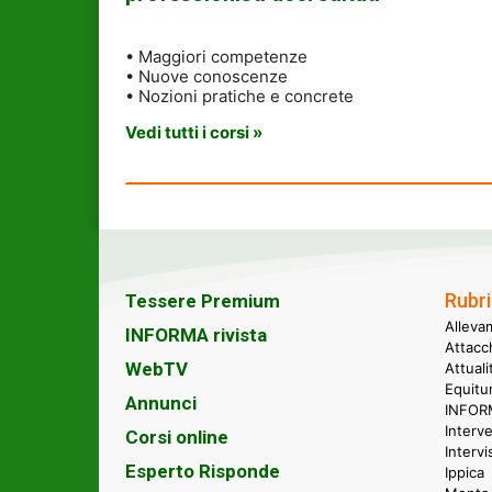
• Maggiori competenze
• Nuove conoscenze
• Nozioni pratiche e concrete
Vedi tutti i corsi »
Rubri
Tessere Premium
Alleva
INFORMA rivista
Attacc
WebTV
Attual
Equitu
Annunci
INFORM
Interve
Corsi online
Intervi
Esperto Risponde
Ippica