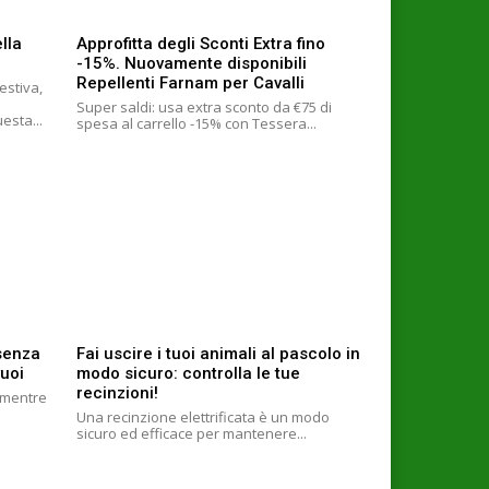
lla
Approfitta degli Sconti Extra fino
-15%. Nuovamente disponibili
Repellenti Farnam per Cavalli
estiva,
Super saldi: usa extra sconto da €75 di
m/1208470423 In questa...
spesa al carrello -15% con Tessera...
 senza
Fai uscire i tuoi animali al pascolo in
uoi
modo sicuro: controlla le tue
recinzioni!
6 mentre
Una recinzione elettrificata è un modo
sicuro ed efficace per mantenere...