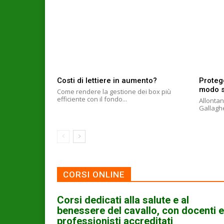
Costi di lettiere in aumento?
Protegg
modo s
Come rendere la gestione dei box più
efficiente con il fondo...
Allontan
CORSI ONLINE
Corsi dedicati alla salute e al
benessere del cavallo, con docenti e
professionisti accreditati