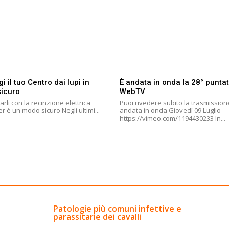
i il tuo Centro dai lupi in
È andata in onda la 28° puntat
icuro
WebTV
arli con la recinzione elettrica
Puoi rivedere subito la trasmission
Gallagher è un modo sicuro Negli ultimi...
andata in onda Giovedì 09 Luglio
https://vimeo.com/1194430233 In...
Patologie più comuni infettive e
parassitarie dei cavalli