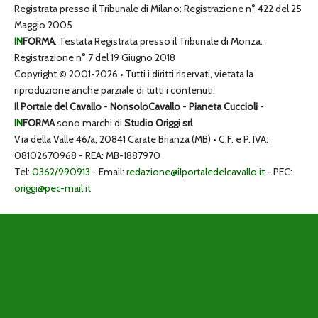
Registrata presso il Tribunale di Milano: Registrazione n° 422 del 25
Maggio 2005
IN
FORMA
: Testata Registrata presso il Tribunale di Monza:
Registrazione n° 7 del 19 Giugno 2018
Copyright © 2001-2026 • Tutti i diritti riservati, vietata la
riproduzione anche parziale di tutti i contenuti.
Il Portale del Cavallo
-
NonsoloCavallo
-
Pianeta Cuccioli
-
IN
FORMA
sono marchi di
Studio Origgi srl
Via della Valle 46/a, 20841 Carate Brianza (MB) • C.F. e P. IVA:
08102670968 - REA: MB-1887970
Tel:
0362/990913
- Email:
redazione@ilportaledelcavallo.it
- PEC:
origgi@pec-mail.it