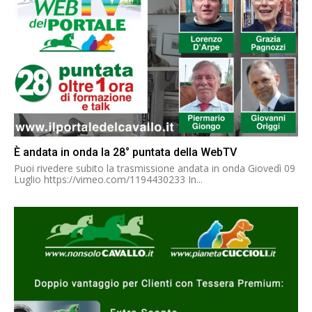
È andata in onda la 28° puntata della WebTV
Puoi rivedere subito la trasmissione andata in onda Giovedì 09
Luglio https://vimeo.com/1194430233 In...