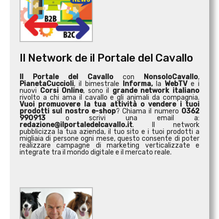
Il Network de il Portale del Cavallo
Il Portale del Cavallo
con
NonsoloCavallo
,
PianetaCuccioli
, il bimestrale
Informa,
la
WebTV
e i
nuovi
Corsi Online
, sono il
grande network italiano
rivolto a chi ama il cavallo e gli animali da compagnia.
Vuoi promuovere la tua attività o
vendere i tuoi
prodotti sul nostro e-shop
? Chiama il numero
0362
990913
o scrivi una email a:
redazione@ilportaledelcavallo.it
. Il network
pubblicizza la tua azienda, il tuo sito e i tuoi prodotti a
migliaia di persone ogni mese, questo consente di poter
realizzare campagne di marketing verticalizzate e
integrate tra il mondo digitale e il mercato reale.