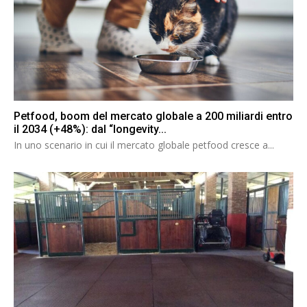
Petfood, boom del mercato globale a 200 miliardi entro
il 2034 (+48%): dal “longevity...
In uno scenario in cui il mercato globale petfood cresce a...