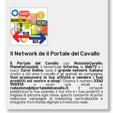
Il Network de il Portale del Cavallo
Il Portale del Cavallo
con
NonsoloCavallo
,
PianetaCuccioli
, il bimestrale
Informa,
la
WebTV
e i
nuovi
Corsi Online
, sono il
grande network italiano
rivolto a chi ama il cavallo e gli animali da compagnia.
Vuoi promuovere la tua attività o
vendere i tuoi
prodotti sul nostro e-shop
? Chiama il numero
0362
990913
o scrivi una email a:
redazione@ilportaledelcavallo.it
. Il network
pubblicizza la tua azienda, il tuo sito e i tuoi prodotti a
migliaia di persone ogni mese, questo consente di poter
realizzare campagne di marketing verticalizzate e
integrate tra il mondo digitale e il mercato reale.