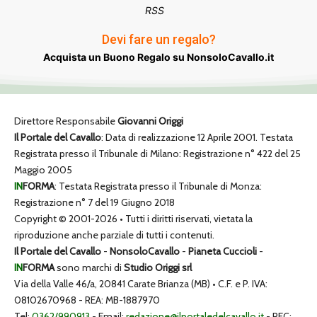
RSS
Devi fare un regalo?
Acquista un Buono Regalo su NonsoloCavallo.it
Direttore Responsabile
Giovanni Origgi
Il Portale del Cavallo
: Data di realizzazione 12 Aprile 2001. Testata
Registrata presso il Tribunale di Milano: Registrazione n° 422 del 25
Maggio 2005
IN
FORMA
: Testata Registrata presso il Tribunale di Monza:
Registrazione n° 7 del 19 Giugno 2018
Copyright © 2001-2026 • Tutti i diritti riservati, vietata la
riproduzione anche parziale di tutti i contenuti.
Il Portale del Cavallo
-
NonsoloCavallo
-
Pianeta Cuccioli
-
IN
FORMA
sono marchi di
Studio Origgi srl
Via della Valle 46/a, 20841 Carate Brianza (MB) • C.F. e P. IVA:
08102670968 - REA: MB-1887970
Tel:
0362/990913
- Email:
redazione@ilportaledelcavallo.it
- PEC: