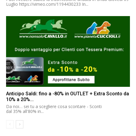
Luglio https://vimeo.com/1194430233 In...
Anticipo Saldi: fino a -80% in OUTLET + Extra Sconto da
10% a 20%...
Da noi… sei tu a scegliere cosa scontare - Sconti
dal 35% all'80% in...