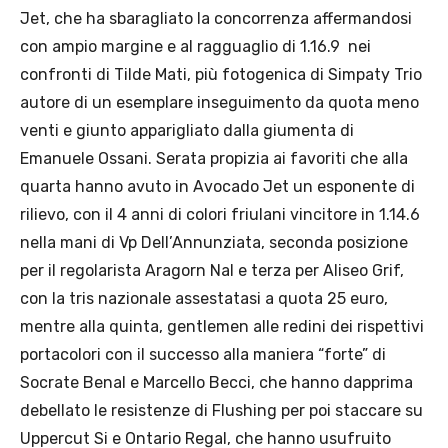
Jet, che ha sbaragliato la concorrenza affermandosi
con ampio margine e al ragguaglio di 1.16.9 nei
confronti di Tilde Mati, più fotogenica di Simpaty Trio
autore di un esemplare inseguimento da quota meno
venti e giunto apparigliato dalla giumenta di
Emanuele Ossani. Serata propizia ai favoriti che alla
quarta hanno avuto in Avocado Jet un esponente di
rilievo, con il 4 anni di colori friulani vincitore in 1.14.6
nella mani di Vp Dell’Annunziata, seconda posizione
per il regolarista Aragorn Nal e terza per Aliseo Grif,
con la tris nazionale assestatasi a quota 25 euro,
mentre alla quinta, gentlemen alle redini dei rispettivi
portacolori con il successo alla maniera “forte” di
Socrate Benal e Marcello Becci, che hanno dapprima
debellato le resistenze di Flushing per poi staccare su
Uppercut Si e Ontario Regal, che hanno usufruito