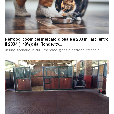
Petfood, boom del mercato globale a 200 miliardi entro
il 2034 (+48%): dal “longevity...
In uno scenario in cui il mercato globale petfood cresce a...