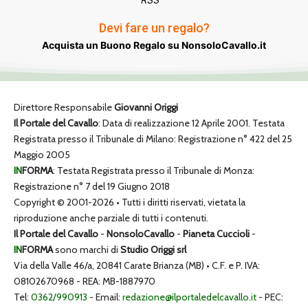
Devi fare un regalo?
Acquista un Buono Regalo su NonsoloCavallo.it
Direttore Responsabile
Giovanni Origgi
Il Portale del Cavallo
: Data di realizzazione 12 Aprile 2001. Testata
Registrata presso il Tribunale di Milano: Registrazione n° 422 del 25
Maggio 2005
IN
FORMA
: Testata Registrata presso il Tribunale di Monza:
Registrazione n° 7 del 19 Giugno 2018
Copyright © 2001-2026 • Tutti i diritti riservati, vietata la
riproduzione anche parziale di tutti i contenuti.
Il Portale del Cavallo
-
NonsoloCavallo
-
Pianeta Cuccioli
-
IN
FORMA
sono marchi di
Studio Origgi srl
Via della Valle 46/a, 20841 Carate Brianza (MB) • C.F. e P. IVA:
08102670968 - REA: MB-1887970
Tel:
0362/990913
- Email:
redazione@ilportaledelcavallo.it
- PEC: