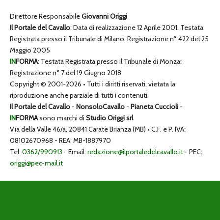
Direttore Responsabile
Giovanni Origgi
Il Portale del Cavallo
: Data di realizzazione 12 Aprile 2001. Testata
Registrata presso il Tribunale di Milano: Registrazione n° 422 del 25
Maggio 2005
IN
FORMA
: Testata Registrata presso il Tribunale di Monza:
Registrazione n° 7 del 19 Giugno 2018
Copyright © 2001-2026 • Tutti i diritti riservati, vietata la
riproduzione anche parziale di tutti i contenuti.
Il Portale del Cavallo
-
NonsoloCavallo
-
Pianeta Cuccioli
-
IN
FORMA
sono marchi di
Studio Origgi srl
Via della Valle 46/a, 20841 Carate Brianza (MB) • C.F. e P. IVA:
08102670968 - REA: MB-1887970
Tel:
0362/990913
- Email:
redazione@ilportaledelcavallo.it
- PEC:
origgi@pec-mail.it