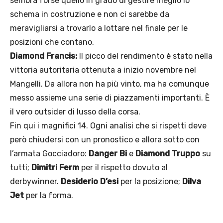
sembra forse quello in grado di gestire meglio lo
schema in costruzione e non ci sarebbe da
meravigliarsi a trovarlo a lottare nel finale per le
posizioni che contano.
Diamond Francis:
Il picco del rendimento è stato nella
vittoria autoritaria ottenuta a inizio novembre nel
Mangelli. Da allora non ha più vinto, ma ha comunque
messo assieme una serie di piazzamenti importanti. È
il vero outsider di lusso della corsa.
Fin qui i magnifici 14. Ogni analisi che si rispetti deve
però chiudersi con un pronostico e allora sotto con
l’armata Gocciadoro:
Danger Bi
e
Diamond Truppo
su
tutti;
Dimitri Ferm
per il rispetto dovuto al
derbywinner.
Desiderio D’esi
per la posizione;
Dilva
Jet
per la forma.