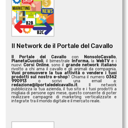
Il Network de il Portale del Cavallo
Il Portale del Cavallo
con
NonsoloCavallo
,
PianetaCuccioli
, il bimestrale
Informa,
la
WebTV
e i
nuovi
Corsi Online
, sono il
grande network italiano
rivolto a chi ama il cavallo e gli animali da compagnia.
Vuoi promuovere la tua attività o
vendere i tuoi
prodotti sul nostro e-shop
? Chiama il numero
0362
990913
o scrivi una email a:
redazione@ilportaledelcavallo.it
. Il network
pubblicizza la tua azienda, il tuo sito e i tuoi prodotti a
migliaia di persone ogni mese, questo consente di poter
realizzare campagne di marketing verticalizzate e
integrate tra il mondo digitale e il mercato reale.