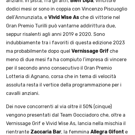
anziani. In pista, fra gli altri,
Bleff Dipa
, vincitore
dodici mesi or sono in coppia con Vincenzo Piscuoglio
dell’Annunziata, e
Vivid Wise As
che di vittorie nel
Gran Premio Turilli può vantarne addirittura due,
seppur risalenti agli anni 2019 e 2020. Sono
indubbiamente tra i favoriti di questa edizione 2023
ma probabilmente dopo quel
Vernissage Grif
che
meno di due mesi fa ha compiuto l’impresa di vincere
per il secondo anno consecutivo il Gran Premio
Lotteria di Agnano, corsa che in tema di velocità
assoluta resta il vertice della programmazione per i
cavalli anziani.
Dei nove concorrenti al via oltre il 50% (cinque)
vengono presentati dal Team Gocciadoro che, oltre a
Vernissage Grif e Vivid Wise As, lancia nella mischia il
rientrante
Zaccaria Bar
, la femmina
Allegra Gifont
e