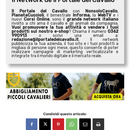
Il Portale del Cavallo
con
NonsoloCavallo
,
PianetaCuccioli
, il bimestrale
Informa,
la
WebTV
e i
nuovi
Corsi Online
, sono il
grande network italiano
rivolto a chi ama il cavallo e gli animali da compagnia.
Vuoi promuovere la tua attività o
vendere i tuoi
prodotti sul nostro e-shop
? Chiama il numero
0362
990913
o scrivi una email a:
redazione@ilportaledelcavallo.it
. Il network
pubblicizza la tua azienda, il tuo sito e i tuoi prodotti a
migliaia di persone ogni mese, questo consente di poter
realizzare campagne di marketing verticalizzate e
integrate tra il mondo digitale e il mercato reale.
Condividi questo articolo: