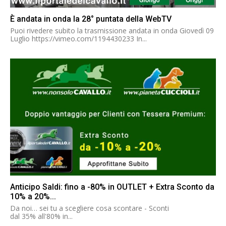
È andata in onda la 28° puntata della WebTV
Puoi rivedere subito la trasmissione andata in onda Giovedì 09
Luglio https://vimeo.com/1194430233 In...
Anticipo Saldi: fino a -80% in OUTLET + Extra Sconto da
10% a 20%...
Da noi… sei tu a scegliere cosa scontare - Sconti
dal 35% all'80% in...