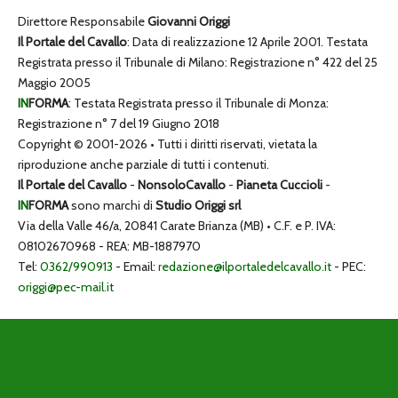
Direttore Responsabile
Giovanni Origgi
Il Portale del Cavallo
: Data di realizzazione 12 Aprile 2001. Testata
Registrata presso il Tribunale di Milano: Registrazione n° 422 del 25
Maggio 2005
IN
FORMA
: Testata Registrata presso il Tribunale di Monza:
Registrazione n° 7 del 19 Giugno 2018
Copyright © 2001-2026 • Tutti i diritti riservati, vietata la
riproduzione anche parziale di tutti i contenuti.
Il Portale del Cavallo
-
NonsoloCavallo
-
Pianeta Cuccioli
-
IN
FORMA
sono marchi di
Studio Origgi srl
Via della Valle 46/a, 20841 Carate Brianza (MB) • C.F. e P. IVA:
08102670968 - REA: MB-1887970
Tel:
0362/990913
- Email:
redazione@ilportaledelcavallo.it
- PEC:
origgi@pec-mail.it