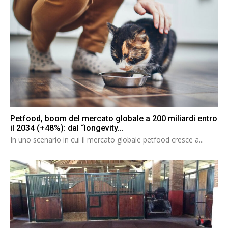
Petfood, boom del mercato globale a 200 miliardi entro
il 2034 (+48%): dal “longevity...
In uno scenario in cui il mercato globale petfood cresce a...