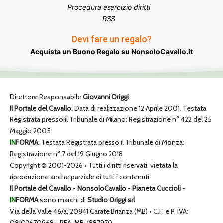
Procedura esercizio diritti
RSS
Devi fare un regalo?
Acquista un Buono Regalo su NonsoloCavallo.it
Direttore Responsabile
Giovanni Origgi
Il Portale del Cavallo
: Data di realizzazione 12 Aprile 2001. Testata
Registrata presso il Tribunale di Milano: Registrazione n° 422 del 25
Maggio 2005
IN
FORMA
: Testata Registrata presso il Tribunale di Monza:
Registrazione n° 7 del 19 Giugno 2018
Copyright © 2001-2026 • Tutti i diritti riservati, vietata la
riproduzione anche parziale di tutti i contenuti.
Il Portale del Cavallo
-
NonsoloCavallo
-
Pianeta Cuccioli
-
IN
FORMA
sono marchi di
Studio Origgi srl
Via della Valle 46/a, 20841 Carate Brianza (MB) • C.F. e P. IVA:
08102670968 - REA: MB-1887970