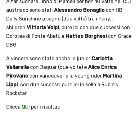
A far suonare l’inno di Mameli per ben 10 volte nel CDI
austriaco sono stati
Alessandro Bonaglio
con HB
Daily Sunshine a segno (due volte) tra i Pony, i
children
Vittoria Volpi
, pure lei con due successi con
Dorotea di Fonte Abeti, e
Matteo Borghesi
con Grace
DBG.
A vincere sono state anche le junior
Carlotta
Vallarella
con Jaquar (due volte) e
Alice Enrica
Pirovano
con Vancouver e la young rider
Martina
Lippi
, con due successi pure lei in sella a Rubin’s
Rockstar.
Clicca
QUI
per i risultati