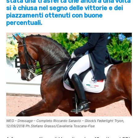
stata una trasferta che ancora una volta
si è chiusa nel segno delle vittorie e dei
piazzamenti ottenuti con buone
percentuali.
WEG – Dressage – Completo Riccardo Sanavio – Glock’s Federlight Tryon,
12/09/2018 Ph.Stefano Grasso/Cavalleria Toscana-Fise