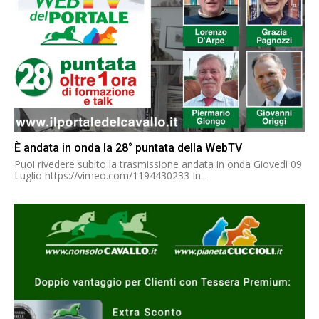
È andata in onda la 28° puntata della WebTV
Puoi rivedere subito la trasmissione andata in onda Giovedì 09
Luglio https://vimeo.com/1194430233 In...