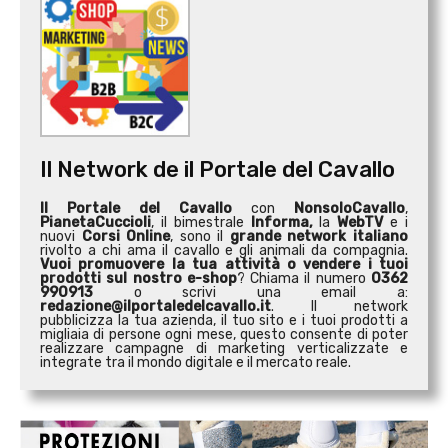
Il Network de il Portale del Cavallo
Il Portale del Cavallo
con
NonsoloCavallo
,
PianetaCuccioli
, il bimestrale
Informa,
la
WebTV
e i
nuovi
Corsi Online
, sono il
grande network italiano
rivolto a chi ama il cavallo e gli animali da compagnia.
Vuoi promuovere la tua attività o
vendere i tuoi
prodotti sul nostro e-shop
? Chiama il numero
0362
990913
o scrivi una email a:
redazione@ilportaledelcavallo.it
. Il network
pubblicizza la tua azienda, il tuo sito e i tuoi prodotti a
migliaia di persone ogni mese, questo consente di poter
realizzare campagne di marketing verticalizzate e
integrate tra il mondo digitale e il mercato reale.