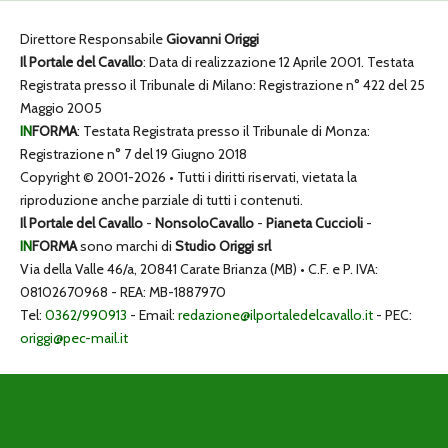
Direttore Responsabile
Giovanni Origgi
Il Portale del Cavallo
: Data di realizzazione 12 Aprile 2001. Testata
Registrata presso il Tribunale di Milano: Registrazione n° 422 del 25
Maggio 2005
IN
FORMA
: Testata Registrata presso il Tribunale di Monza:
Registrazione n° 7 del 19 Giugno 2018
Copyright © 2001-2026 • Tutti i diritti riservati, vietata la
riproduzione anche parziale di tutti i contenuti.
Il Portale del Cavallo
-
NonsoloCavallo
-
Pianeta Cuccioli
-
IN
FORMA
sono marchi di
Studio Origgi srl
Via della Valle 46/a, 20841 Carate Brianza (MB) • C.F. e P. IVA:
08102670968 - REA: MB-1887970
Tel:
0362/990913
- Email:
redazione@ilportaledelcavallo.it
- PEC:
origgi@pec-mail.it