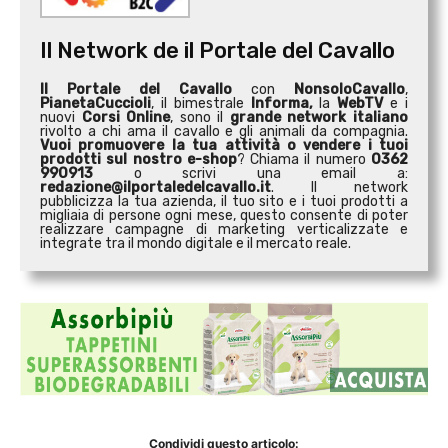
Il Network de il Portale del Cavallo
Il Portale del Cavallo
con
NonsoloCavallo
,
PianetaCuccioli
, il bimestrale
Informa,
la
WebTV
e i
nuovi
Corsi Online
, sono il
grande network italiano
rivolto a chi ama il cavallo e gli animali da compagnia.
Vuoi promuovere la tua attività o
vendere i tuoi
prodotti sul nostro e-shop
? Chiama il numero
0362
990913
o scrivi una email a:
redazione@ilportaledelcavallo.it
. Il network
pubblicizza la tua azienda, il tuo sito e i tuoi prodotti a
migliaia di persone ogni mese, questo consente di poter
realizzare campagne di marketing verticalizzate e
integrate tra il mondo digitale e il mercato reale.
Condividi questo articolo: