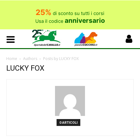
25%
di sconto su tutti i corsi
anniversario
Usa il codice
Home
Authors
Posts by LUCKY FOX
LUCKY FOX
0 ARTICOLI