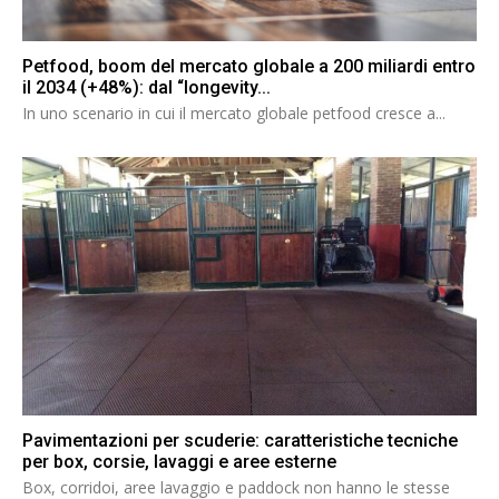
Petfood, boom del mercato globale a 200 miliardi entro
il 2034 (+48%): dal “longevity...
In uno scenario in cui il mercato globale petfood cresce a...
Pavimentazioni per scuderie: caratteristiche tecniche
per box, corsie, lavaggi e aree esterne
Box, corridoi, aree lavaggio e paddock non hanno le stesse