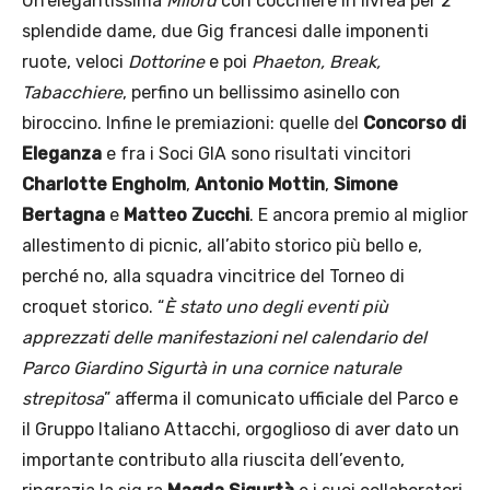
Un’elegantissima
Milord
con cocchiere in livrea per 2
splendide dame, due Gig francesi dalle imponenti
ruote, veloci
Dottorine
e poi
Phaeton, Break,
Tabacchiere
, perfino un bellissimo asinello con
biroccino. Infine le premiazioni: quelle del
Concorso di
Eleganza
e fra i Soci GIA sono risultati vincitori
Charlotte Engholm
,
Antonio Mottin
,
Simone
Bertagna
e
Matteo Zucchi
. E ancora premio al miglior
allestimento di picnic, all’abito storico più bello e,
perché no, alla squadra vincitrice del Torneo di
croquet storico. “
È stato uno degli eventi più
apprezzati delle manifestazioni nel calendario del
Parco Giardino Sigurtà in una cornice naturale
strepitosa
” afferma il comunicato ufficiale del Parco e
il Gruppo Italiano Attacchi, orgoglioso di aver dato un
importante contributo alla riuscita dell’evento,