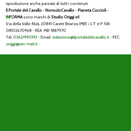
riproduzione anche parziale di tutti i contenuti.
Il Portale del Cavallo
-
NonsoloCavallo
-
Pianeta Cuccioli
-
IN
FORMA
sono marchi di
Studio Origgi srl
Via della Valle 46/a, 20841 Carate Brianza (MB) • C.F. e P. IVA:
08102670968 - REA: MB-1887970
Tel:
0362/990913
- Email:
redazione@ilportaledelcavallo.it
- PEC:
origgi@pec-mail.it