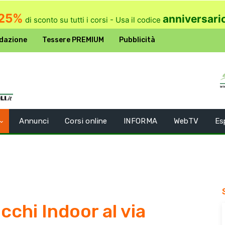
25%
anniversari
di sconto su tutti i corsi - Usa il codice
dazione
Tessere PREMIUM
Pubblicità
Annunci
Corsi online
INFORMA
WebTV
Es
cchi Indoor al via