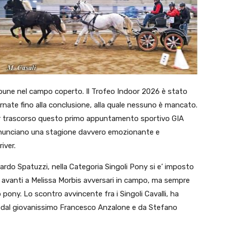
ribune nel campo coperto. Il Trofeo Indoor 2026 è stato
rnate fino alla conclusione, alla quale nessuno è mancato.
aver trascorso questo primo appuntamento sportivo GIA
nnunciano una stagione davvero emozionante e
iver.
oardo Spatuzzi, nella Categoria Singoli Pony si e’ imposto
 avanti a Melissa Morbis avversari in campo, ma sempre
 pony. Lo scontro avvincente fra i Singoli Cavalli, ha
to dal giovanissimo Francesco Anzalone e da Stefano