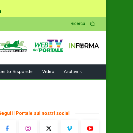
o
Ricerca
perto Risponde
Video
Archivi
Segui il Portale sui nostri social