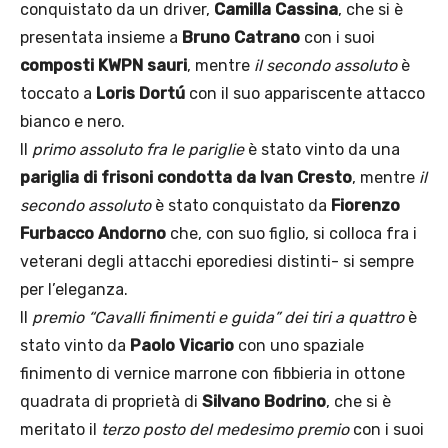
conquistato da un driver,
Camilla Cassina
, che si è
presentata insieme a
Bruno Catrano
con i suoi
composti KWPN sauri
, mentre
il secondo assoluto
è
toccato a
Loris Dortú
con il suo appariscente attacco
bianco e nero.
Il
primo assoluto fra le pariglie
è stato vinto da una
pariglia di frisoni condotta da Ivan Cresto
, mentre
il
secondo assoluto
è stato conquistato da
Fiorenzo
Furbacco Andorno
che, con suo figlio, si colloca fra i
veterani degli attacchi eporediesi distinti- si sempre
per l’eleganza.
Il
premio “Cavalli finimenti e guida” dei tiri a quattro
è
stato vinto da
Paolo Vicario
con uno spaziale
finimento di vernice marrone con fibbieria in ottone
quadrata di proprietà di
Silvano Bodrino
, che si è
meritato il
terzo posto del medesimo premio
con i suoi