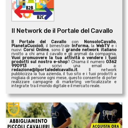
Il Network de il Portale del Cavallo
Il Portale del Cavallo
con
NonsoloCavallo
,
PianetaCuccioli
, il bimestrale
Informa,
la
WebTV
e i
nuovi
Corsi Online
, sono il
grande network italiano
rivolto a chi ama il cavallo e gli animali da compagnia.
Vuoi promuovere la tua attività o
vendere i tuoi
prodotti sul nostro e-shop
? Chiama il numero
0362
990913
o scrivi una email a:
redazione@ilportaledelcavallo.it
. Il network
pubblicizza la tua azienda, il tuo sito e i tuoi prodotti a
migliaia di persone ogni mese, questo consente di poter
realizzare campagne di marketing verticalizzate e
integrate tra il mondo digitale e il mercato reale.