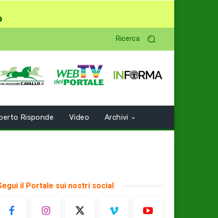
o
Ricerca
perto Risponde
Video
Archivi
Segui il Portale sui nostri social