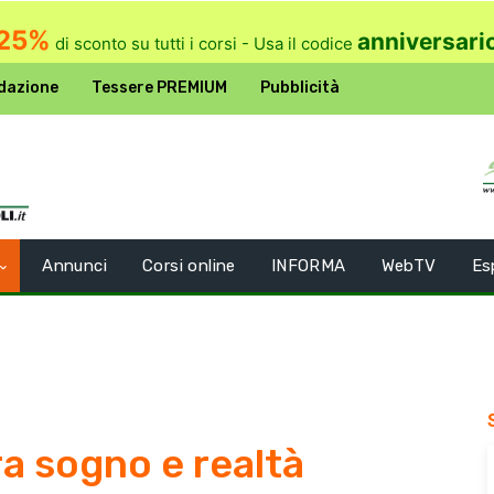
25%
anniversari
di sconto su tutti i corsi - Usa il codice
dazione
Tessere PREMIUM
Pubblicità
Annunci
Corsi online
INFORMA
WebTV
Es
ra sogno e realtà