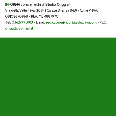
IN
FORMA
sono marchi di
Studio Origgi srl
Via della Valle 46/a, 20841 Carate Brianza (MB) • C.F. e P. IVA:
08102670968 - REA: MB-1887970
Tel:
0362/990913
- Email:
redazione@ilportaledelcavallo.it
- PEC:
origgi@pec-mail.it