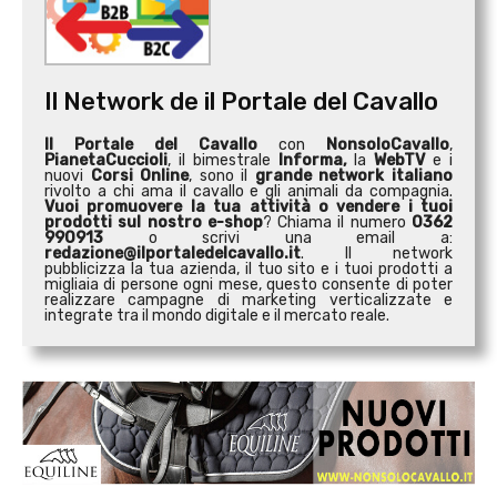
Il Network de il Portale del Cavallo
Il Portale del Cavallo
con
NonsoloCavallo
,
PianetaCuccioli
, il bimestrale
Informa,
la
WebTV
e i
nuovi
Corsi Online
, sono il
grande network italiano
rivolto a chi ama il cavallo e gli animali da compagnia.
Vuoi promuovere la tua attività o
vendere i tuoi
prodotti sul nostro e-shop
? Chiama il numero
0362
990913
o scrivi una email a:
redazione@ilportaledelcavallo.it
. Il network
pubblicizza la tua azienda, il tuo sito e i tuoi prodotti a
migliaia di persone ogni mese, questo consente di poter
realizzare campagne di marketing verticalizzate e
integrate tra il mondo digitale e il mercato reale.