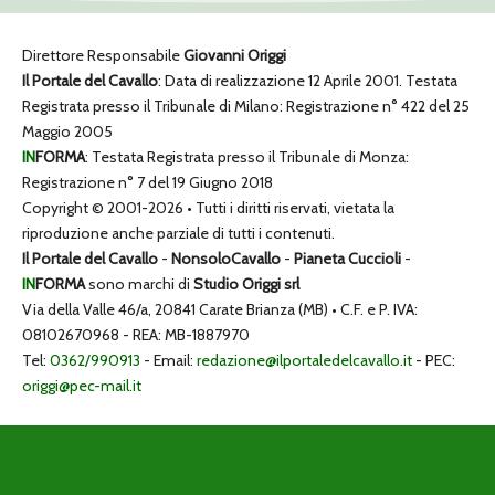
Direttore Responsabile
Giovanni Origgi
Il Portale del Cavallo
: Data di realizzazione 12 Aprile 2001. Testata
Registrata presso il Tribunale di Milano: Registrazione n° 422 del 25
Maggio 2005
IN
FORMA
: Testata Registrata presso il Tribunale di Monza:
Registrazione n° 7 del 19 Giugno 2018
Copyright © 2001-2026 • Tutti i diritti riservati, vietata la
riproduzione anche parziale di tutti i contenuti.
Il Portale del Cavallo
-
NonsoloCavallo
-
Pianeta Cuccioli
-
IN
FORMA
sono marchi di
Studio Origgi srl
Via della Valle 46/a, 20841 Carate Brianza (MB) • C.F. e P. IVA:
08102670968 - REA: MB-1887970
Tel:
0362/990913
- Email:
redazione@ilportaledelcavallo.it
- PEC:
origgi@pec-mail.it