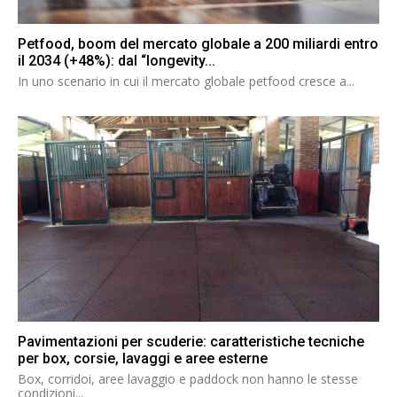
Petfood, boom del mercato globale a 200 miliardi entro
il 2034 (+48%): dal “longevity...
In uno scenario in cui il mercato globale petfood cresce a...
Pavimentazioni per scuderie: caratteristiche tecniche
per box, corsie, lavaggi e aree esterne
Box, corridoi, aree lavaggio e paddock non hanno le stesse
condizioni...